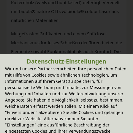
Kiefernholz (weiß und bunt lasiert) gefertigt. Veredelt
mit bioola® nature Öl bzw. bioola® colour Lasur aus
natürlichen Materialien.
Mit gefrästen Griffkanten und einem Softclose-
Mechanismus für leises Schließen der Türen bieten die
Elemente sowohl Funktionalität als auch Komfort. Die
Datenschutz-Einstellungen
Türen können optional mit einem Schloss ausgestattet
Wir und unsere Partner verarbeiten Ihre persönlichen Daten
werden.
mit Hilfe von Cookies sowie ähnlichen Technologien, um
Informationen auf Ihrem Gerät zu speichern, für
Entdecken Sie jetzt die vielseitigen
personalisierte Werbung und Inhalte, zur Messungen von
Einsatzmöglichkeiten des BioKinder Laura
Werbung und Inhalten und zur Weiterentwicklung unserer
Angebote. Sie haben die Möglichkeit, selbst zu bestimmen,
Regalsystems und gestalten Sie Ihren Raum ganz
welche Daten erfasst werden sollen. Mit einem Klick auf
nach Ihren Wünschen und Bedürfnissen.
"Einverstanden" akzeptieren Sie alle Cookies und gelangen
direkt zur Website. Alternativ können Sie unter
"Einstellungen" eine ausführliche Beschreibung der
eingesetzten Cookies und ihrer Verwendungszwecke