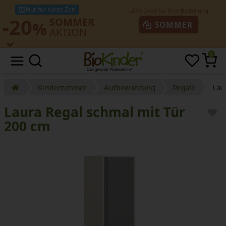
Nur für kurze Zeit!
-20
SOMMER
%
SOMMER
AKTION
0
Kinderzimmer
Aufbewahrung
Regale
Lau
Laura Regal schmal mit Tür
200 cm