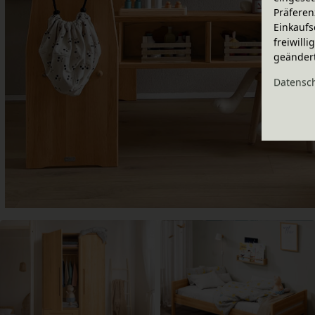
Präferen
Einkaufs
freiwill
geänder
Daten­sc