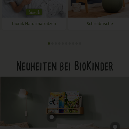
bionik
bionik Naturmatratzen
Schreibtische
Neuheiten bei BioKinder