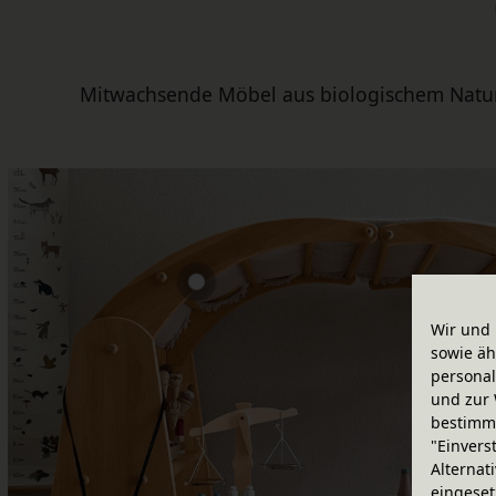
Mitwachsende Möbel aus biologischem Naturho
Wir und 
sowie äh
personal
und zur 
bestimme
"Einvers
Alternat
eingeset