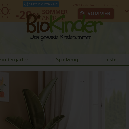
Nur für kurze Zeit!
-20
SOMMER
%
SOMMER
AKTION
Kindergarten
Spielzeug
Feste