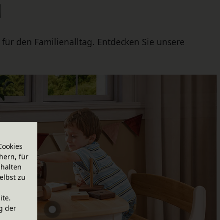
n
für den Familienalltag. Entdecken Sie unsere
Cookies
hern, für
halten
elbst zu
ite.
g der