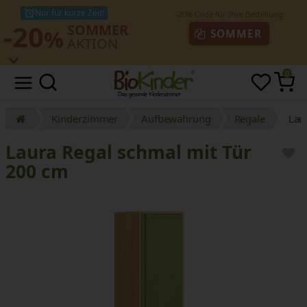
Nur für kurze Zeit!
-20
SOMMER
%
SOMMER
AKTION
0
Kinderzimmer
Aufbewahrung
Regale
Lau
Laura Regal schmal mit Tür
200 cm