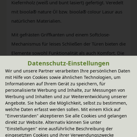
Kiefernholz (weiß und bunt lasiert) gefertigt. Veredelt
mit bioola® nature Öl bzw. bioola® colour Lasur aus
natürlichen Materialien.
Mit gefrästen Griffkanten und einem Softclose-
Mechanismus für leises Schließen der Türen bieten die
Elemente sowohl Funktionalität als auch Komfort. Die
Datenschutz-Einstellungen
Türen können optional mit einem Schloss ausgestattet
Wir und unsere Partner verarbeiten Ihre persönlichen Daten
werden.
mit Hilfe von Cookies sowie ähnlichen Technologien, um
Informationen auf Ihrem Gerät zu speichern, für
Entdecken Sie jetzt die vielseitigen
personalisierte Werbung und Inhalte, zur Messungen von
Einsatzmöglichkeiten des BioKinder Laura
Werbung und Inhalten und zur Weiterentwicklung unserer
Angebote. Sie haben die Möglichkeit, selbst zu bestimmen,
Regalsystems und gestalten Sie Ihren Raum ganz
welche Daten erfasst werden sollen. Mit einem Klick auf
nach Ihren Wünschen und Bedürfnissen.
"Einverstanden" akzeptieren Sie alle Cookies und gelangen
direkt zur Website. Alternativ können Sie unter
"Einstellungen" eine ausführliche Beschreibung der
eingesetzten Cookies und ihrer Verwendungszwecke