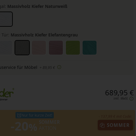
gal:
Massivholz Kiefer Naturweiß
 Tür:
Massivholz Kiefer Elefantengrau
uservice für Möbel
+ 89,95 €
689,95 €
inkl. MwSt.
Nur für kurze Zeit!
- 137,99 € mit Code:
-20
SOMMER
%
SOMMER
AKTION