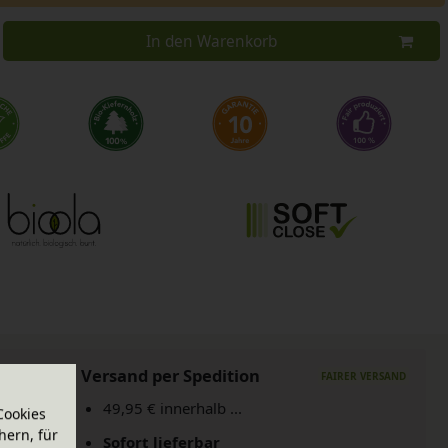
In den Warenkorb
Versand per Spedition
49,95 € innerhalb ...
Cookies
hern, für
Sofort lieferbar