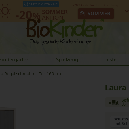
Nur für kurze Zeit!
-20
SOMMER
%
SOMMER
AKTION
Kindergarten
Spielzeug
Feste
ra Regal schmal mit Tür 160 cm
Laura 
Sof
SCHLOSS