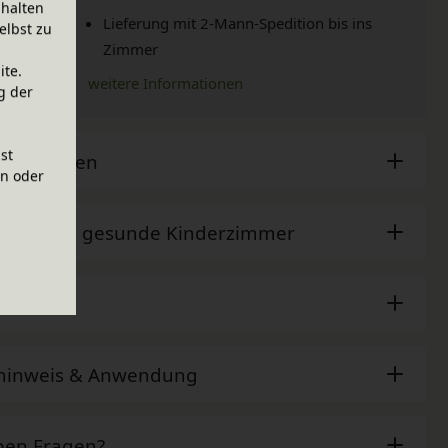
halten
Lieferung mit 2-Mann-Spedition bis ins
elbst zu
Zimmer
ite.
weitere Informationen
g der
ist
sche Daten
en oder
der - Das gesunde Kinderzimmer
ör
ehinweis & Anwendung
ben Fragen?