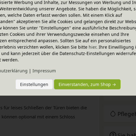
isierte Werbung und Inhalte, zur Messungen von Werbung und In
öhen (120 cm, 160 cm und 200 cm) und zwei
Weiterentwicklung unserer Angebote. Sie haben die Möglichkeit, s
chiedene Räume und kann sowohl als
n, welche Daten erfasst werden sollen. Mit einem Klick auf
esetzt werden.
tanden" akzeptieren Sie alle Cookies und gelangen direkt zur Webs
iv können Sie unter "Einstellungen" eine ausführliche Beschreibun
zten Cookies und ihrer Verwendungszwecke einsehen und Ihre
hrung verschiedener Gegenstände, sei es
zen entsprechend anpassen. Sollten Sie auf ein personalisiertes
blen Kombinationsmöglichkeiten der Laura
erlebnis verzichten wollen, klicken Sie bitte
hier
. Ihre Einwilligung 
Techni
 und Ihre persönlichen Vorlieben zum
ig und kann jederzeit über die Datenschutz-Einstellungen widerruf
t werden.
BioKin
hutz­erklärung
|
Impressum
el werden aus massivem Erlenholz (natur)
Einstellungen
Einverstanden, zum Shop →
 mit bioola® nature Öl bzw. bioola® colour
Zubeh
für leises Schließen der Türen bieten die
Pfleg
n können optional mit einem Schloss
Sie ha