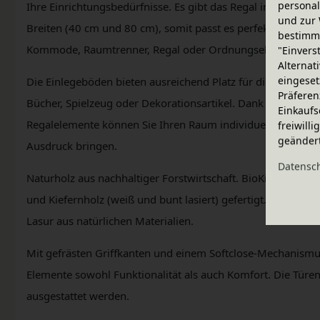
personal
Ihre Einrichtungsbedürfnisse. Es gibt das Regal in drei H
und zur 
Breiten (40 cm und 80 cm), somit passt es perfekt in vers
bestimme
Kommode, Raumtrenner, Regal oder Ordnungselement eing
"Einvers
Alternat
eingeset
Die Einlegeböden bieten ausreichend Platz für die Aufbewa
Präferen
Bücher, Spielzeug oder Dekorationsartikel. Dank der flexi
Einkaufs
Regalelemente können Sie Ihren Raum individuell gestalten
freiwill
geänder
Ausdruck bringen.
Daten­sc
Naturholz aus nachhaltiger Forstwirtschaft. BioKinder Möb
und Kiefernholz (weiß und bunt lasiert) gefertigt. Veredelt
Lasur aus natürlichen Materialien.
Mit gefrästen Griffkanten und einem Softclose-Mechanismus 
Elemente sowohl Funktionalität als auch Komfort. Die Türe
ausgestattet werden.