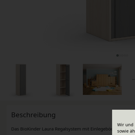
Beschreibung
Wir und 
Das BioKinder Laura Regalsystem mit Einlegeböden bietet ei
sowie äh