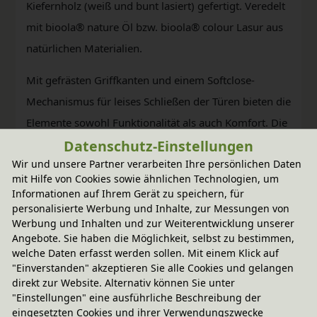
Kiefernholz (weiß und bunt lasiert) gefertigt. Veredelt
mit bioola® nature Öl bzw. bioola® colour Lasur aus
natürlichen Materialien.
Mit gefrästen Griffkanten und einem Softclose-
Mechanismus für leises Schließen der Türen bieten die
Elemente sowohl Funktionalität als auch Komfort. Die
Datenschutz-Einstellungen
Türen können optional mit einem Schloss ausgestattet
Wir und unsere Partner verarbeiten Ihre persönlichen Daten
werden.
mit Hilfe von Cookies sowie ähnlichen Technologien, um
Informationen auf Ihrem Gerät zu speichern, für
Entdecken Sie jetzt die vielseitigen
personalisierte Werbung und Inhalte, zur Messungen von
Einsatzmöglichkeiten des BioKinder Laura
Werbung und Inhalten und zur Weiterentwicklung unserer
Angebote. Sie haben die Möglichkeit, selbst zu bestimmen,
Regalsystems und gestalten Sie Ihren Raum ganz
welche Daten erfasst werden sollen. Mit einem Klick auf
nach Ihren Wünschen und Bedürfnissen.
"Einverstanden" akzeptieren Sie alle Cookies und gelangen
direkt zur Website. Alternativ können Sie unter
"Einstellungen" eine ausführliche Beschreibung der
eingesetzten Cookies und ihrer Verwendungszwecke