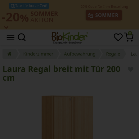
Nur für kurze Zeit!
-20
SOMMER
%
SOMMER
AKTION
0
Kinderzimmer
Aufbewahrung
Regale
Lau
Laura Regal breit mit Tür 200
cm