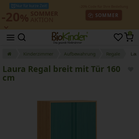
Nur für kurze Zeit!
-20
SOMMER
%
SOMMER
AKTION
0
Kinderzimmer
Aufbewahrung
Regale
Lau
Laura Regal breit mit Tür 160
cm