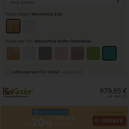
Farbe Regal:
Massivholz Erle
Farbe der Tür:
Massivholz Kiefer Ozeanblau
Aufbauservice für Möbel
+ 89,95 €
979,95 €
inkl. MwSt.
Nur für kurze Zeit!
- 195,99 € mit Code:
-20
SOMMER
%
SOMMER
AKTION