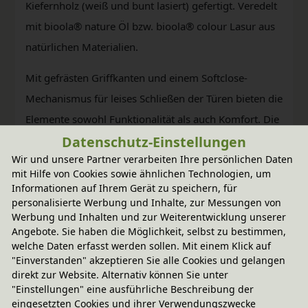
Kiefernholz (weiß und bunt lasiert) gefertigt. Veredelt
mit bioola® nature Öl bzw. bioola® colour Lasur aus
natürlichen Materialien.
Mit gefrästen Griffkanten und einem Softclose-
Mechanismus für leises Schließen der Türen bieten die
Elemente sowohl Funktionalität als auch Komfort. Die
Datenschutz-Einstellungen
Türen können optional mit einem Schloss ausgestattet
Wir und unsere Partner verarbeiten Ihre persönlichen Daten
werden.
mit Hilfe von Cookies sowie ähnlichen Technologien, um
Informationen auf Ihrem Gerät zu speichern, für
Entdecken Sie jetzt die vielseitigen
personalisierte Werbung und Inhalte, zur Messungen von
Einsatzmöglichkeiten des BioKinder Laura
Werbung und Inhalten und zur Weiterentwicklung unserer
Angebote. Sie haben die Möglichkeit, selbst zu bestimmen,
Regalsystems und gestalten Sie Ihren Raum ganz
welche Daten erfasst werden sollen. Mit einem Klick auf
nach Ihren Wünschen und Bedürfnissen.
"Einverstanden" akzeptieren Sie alle Cookies und gelangen
direkt zur Website. Alternativ können Sie unter
"Einstellungen" eine ausführliche Beschreibung der
eingesetzten Cookies und ihrer Verwendungszwecke