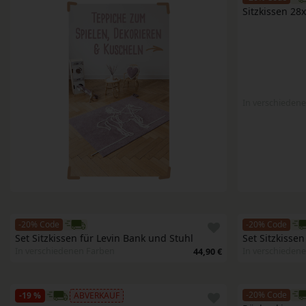
Sitzkissen 28x
In verschieden
-20% Code
-20% Code
Set Sitzkissen für Levin Bank und Stuhl
Set Sitzkisse
In verschiedenen Farben
In verschieden
44,90 €
-20% Code
-19 %
ABVERKAUF