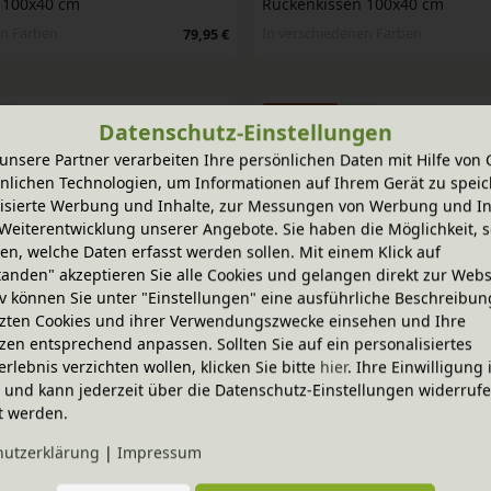
 100x40 cm
Rückenkissen 100x40 cm
en Farben
In verschiedenen Farben
79,95 €
-20% Code
Datenschutz-Einstellungen
 100x40 cm
Rückenkissen 80x40 cm
unsere Partner verarbeiten Ihre persönlichen Daten mit Hilfe von 
nlichen Technologien, um Informationen auf Ihrem Gerät zu speic
isierte Werbung und Inhalte, zur Messungen von Werbung und In
Weiterentwicklung unserer Angebote. Sie haben die Möglichkeit, s
n, welche Daten erfasst werden sollen. Mit einem Klick auf
tanden" akzeptieren Sie alle Cookies und gelangen direkt zur Webs
en Farben
In verschiedenen Farben
79,95 €
iv können Sie unter "Einstellungen" eine ausführliche Beschreibun
zten Cookies und ihrer Verwendungszwecke einsehen und Ihre
zen entsprechend anpassen. Sollten Sie auf ein personalisiertes
erlebnis verzichten wollen, klicken Sie bitte
hier
. Ihre Einwilligung 
ig und kann jederzeit über die Datenschutz-Einstellungen widerruf
t werden.
hutz­erklärung
|
Impressum
-20% Code