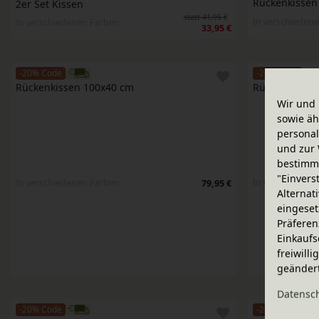
Rückenkissen
2er Set Kissen
statt 41,95 €
In verschieden
In verschiedenen Farben
33,95 €
-20% Code
-20% Code
Rückenkissen 100x40 cm
Rückenkissen
Wir und 
sowie äh
personal
und zur 
bestimme
"Einvers
In verschiedenen Farben
In verschieden
79,95 €
Alternat
eingeset
Präferen
Einkaufs
freiwill
geänder
Daten­sc
-20% Code
-20% Code