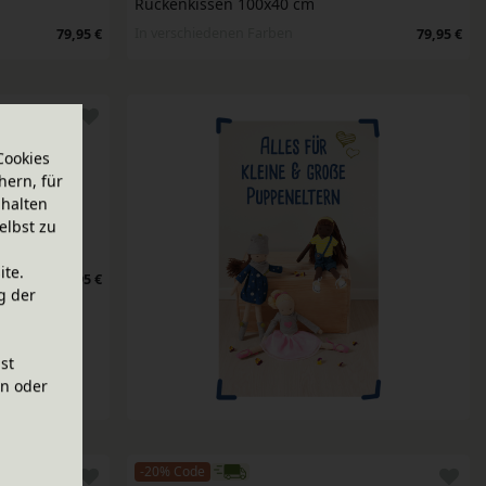
Rückenkissen 100x40 cm
In verschiedenen Farben
79,95 €
79,95 €
Cookies
hern, für
halten
elbst zu
ite.
69,95 €
g der
ist
en oder
-20% Code