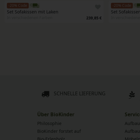
-20% Code
-20% Code
Set Sofakissen mit Laken
Set Sofakisse
In verschiedenen Farben
In verschieden
239,85 €
SCHNELLE LIEFERUNG
Über BioKinder
Servic
Philosophie
Aufbau
BioKinder forstet auf
Aufbau
Bio-Erlenholz
Möbelp