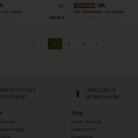
-20% Code
n mit Laken
Set Sofakissen mit Laken
en Farben
In verschiedenen Farben
239,85 €
1
2
3
NACHHALTIGES
LANGLEBIG &
SORTIMENT
MITWACHSEND
e
Shop
service
Fairer Versand
anleitungen
Lieferzeiten
flege
Newsletter