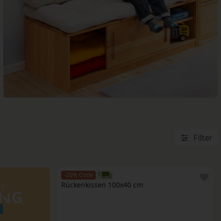
GARDINEN & VORHÄNGE
KUSCHELDECKEN
SPIELSOFAS
Filter
-20% Code
Rückenkissen 100x40 cm
TE
UNG
!