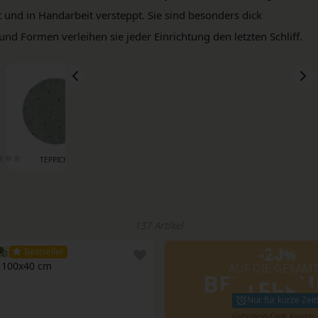
t und in Handarbeit versteppt. Sie sind besonders dick
 Formen verleihen sie jeder Einrichtung den letzten Schliff.
TEPPICHE
BETTWÄSCHE & LAKEN
BETTHIMMEL
137 Artikel
-20
Bestseller
%
 100x40 cm
AUF DIE GESAM
BESTELL
Nur für kurze Zeit