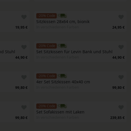
-20% Code
Sitzkissen 28x64 cm, bionik
In verschiedenen Farben
19,95 €
24,95 €
-20% Code
nd Stuhl
Set Sitzkissen für Levin Bank und Stuhl
In verschiedenen Farben
44,90 €
44,90 €
-20% Code
4er Set Sitzkissen 40x40 cm
In verschiedenen Farben
99,80 €
99,80 €
-20% Code
Set Sofakissen mit Laken
In verschiedenen Farben
99,80 €
239,85 €