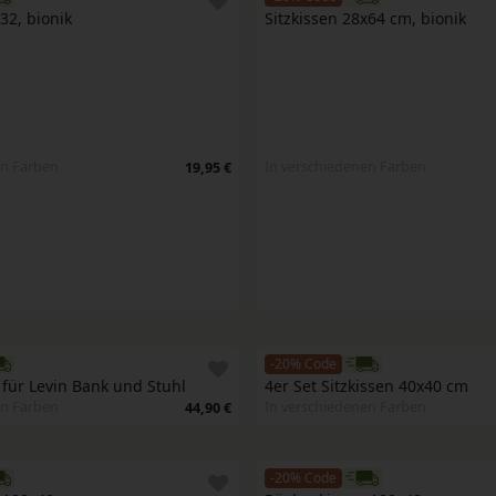
32, bionik
Sitzkissen 28x64 cm, bionik
en Farben
In verschiedenen Farben
19,95 €
-20% Code
n für Levin Bank und Stuhl
4er Set Sitzkissen 40x40 cm
en Farben
In verschiedenen Farben
44,90 €
-20% Code