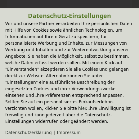
Datenschutz-Einstellungen
Wir und unsere Partner verarbeiten Ihre persönlichen Daten
mit Hilfe von Cookies sowie ähnlichen Technologien, um
Informationen auf Ihrem Gerät zu speichern, für
personalisierte Werbung und Inhalte, zur Messungen von
Werbung und Inhalten und zur Weiterentwicklung unserer
Angebote. Sie haben die Möglichkeit, selbst zu bestimmen,
welche Daten erfasst werden sollen. Mit einem Klick auf
"Einverstanden" akzeptieren Sie alle Cookies und gelangen
Fairer Paketversand
direkt zur Website. Alternativ können Sie unter
"Einstellungen" eine ausführliche Beschreibung der
14,95 € innerhalb ...
eingesetzten Cookies und ihrer Verwendungszwecke
Sofort lieferbar
- Versand am Montag!
einsehen und Ihre Präferenzen entsprechend anpassen.
Sollten Sie auf ein personalisiertes Einkaufserlebnis
CO
-neutraler Paketversand
2
verzichten wollen, klicken Sie bitte
hier
. Ihre Einwilligung ist
weitere Informationen
freiwillig und kann jederzeit über die Datenschutz-
Einstellungen widerrufen oder geändert werden.
Daten­schutz­erklärung
|
Impressum
Technische Daten