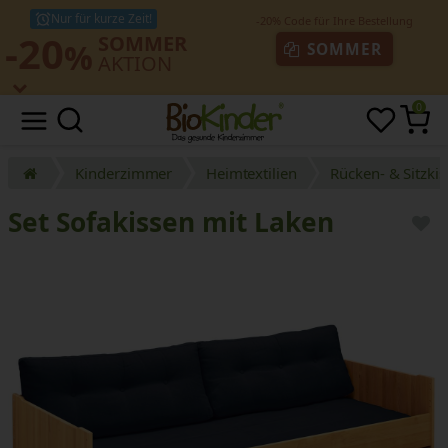
Nur für kurze Zeit!
-20
SOMMER
%
SOMMER
AKTION
0
Kinderzimmer
Heimtextilien
Rücken- & Sitzki
Set Sofakissen mit Laken