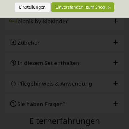
Einstellungen
Einverstanden, zum Shop →
bionik by BioKinder
Zubehör
In diesem Set enthalten
Pflegehinweis & Anwendung
Sie haben Fragen?
Elternerfahrungen