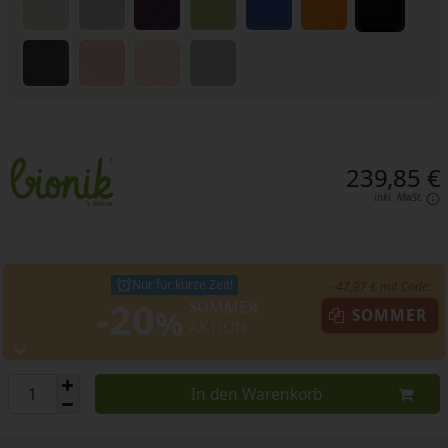
239,85 €
inkl. MwSt.
Nur für kurze Zeit!
- 47,97 € mit Code:
-20
SOMMER
%
SOMMER
AKTION
In den Warenkorb