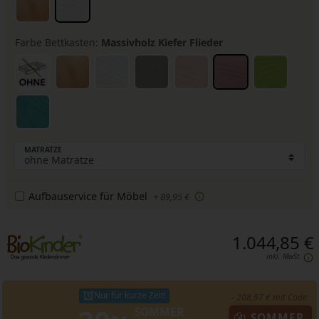
Farbe Bettkasten:
Massivholz Kiefer Flieder
MATRATZE
Aufbauservice für Möbel
+ 89,95 €
1.044,85 €
inkl. MwSt.
Nur für kurze Zeit!
- 208,97 € mit Code:
SOMMER
SOMMER