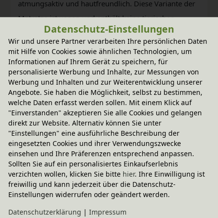
atmungsaktiv und hautfreundlich. Diese Variante der
Matratze ist vegan und enthält keine tierischen
Datenschutz-Einstellungen
Bestandteile.
Wir und unsere Partner verarbeiten Ihre persönlichen Daten
mit Hilfe von Cookies sowie ähnlichen Technologien, um
Optional mit passendem Lina Bettkasten
Informationen auf Ihrem Gerät zu speichern, für
Praktischer Bettkasten auf Rollen zum platzsparenden
personalisierte Werbung und Inhalte, zur Messungen von
Werbung und Inhalten und zur Weiterentwicklung unserer
Verstauen von z. B. Decken und Bettwäsche.
Angebote. Sie haben die Möglichkeit, selbst zu bestimmen,
welche Daten erfasst werden sollen. Mit einem Klick auf
Maße Bett: Liegefläche 70 x 140 cm; Außenmaß
"Einverstanden" akzeptieren Sie alle Cookies und gelangen
H 90 x B 145 x T 76 cm. Maße Bettkasten: H 16 x B
direkt zur Website. Alternativ können Sie unter
"Einstellungen" eine ausführliche Beschreibung der
138 x T 76 cm.
eingesetzten Cookies und ihrer Verwendungszwecke
einsehen und Ihre Präferenzen entsprechend anpassen.
Das Massivholz stammt aus zertifizierter
Sollten Sie auf ein personalisiertes Einkaufserlebnis
Forstwirtschaft. Gefertigt aus Bio-Erlenholz (natur)
verzichten wollen, klicken Sie bitte
hier
. Ihre Einwilligung ist
freiwillig und kann jederzeit über die Datenschutz-
und Bio-Kiefernholz (weiß). Die Beschaffenheit jedes
Einstellungen widerrufen oder geändert werden.
Möbelstücks wird nur bei BioKinder durch bioola®
Daten­schutz­erklärung
|
Impressum
nature Öl bzw. bioola® colour Lasur aus natürlichen