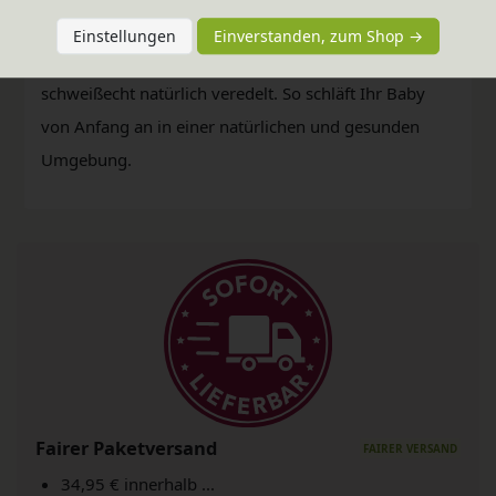
Erd- und Mineralpigmenten und pflanzlichem
Einstellungen
Einverstanden, zum Shop →
Carnaubawachs erhalten und speichel- sowie
schweißecht natürlich veredelt. So schläft Ihr Baby
von Anfang an in einer natürlichen und gesunden
Umgebung.
Fairer Paketversand
34,95 € innerhalb ...