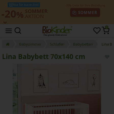
Nur für kurze Zeit!
-20
SOMMER
%
SOMMER
AKTION
0
Babyzimmer
Schlafen
Babybetten
Lina B
Lina Babybett 70x140 cm