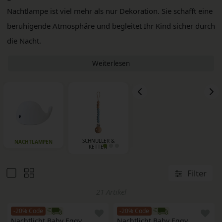
Nachtlampe ist viel mehr als nur Dekoration. Sie schafft eine
beruhigende Atmosphäre und begleitet Ihr Kind sicher durch
die Nacht.
Weiterlesen
SCHNULLER &
SPIELUHREN
STI
NACHTLAMPEN
KETTEN
Filter
21 Artikel
-20% Code
-20% Code
Nachtlicht Baby Eggy
Nachtlicht Baby Eggy