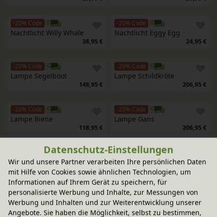
-20% Code
-20% Code
Nachtlicht Willy Whale
Nachtlicht Eggy Egg
38,95 €
24,95 €
-20% Code
-20% Code
Lampe Segelboot
Lampe Schildkröte
148,95 €
206,95 €
-20% Code
-20% Code
Lampe Biene
Lampe Gans
118,95 €
206,95 €
Datenschutz-Einstellungen
-20% Code
-20% Code
Wir und unsere Partner verarbeiten Ihre persönlichen Daten
Lampe Krokodil
Lampe Heißluftballon 
mit Hilfe von Cookies sowie ähnlichen Technologien, um
Regenbogen
206,95 €
216,95 €
Informationen auf Ihrem Gerät zu speichern, für
personalisierte Werbung und Inhalte, zur Messungen von
Werbung und Inhalten und zur Weiterentwicklung unserer
-20% Code
-20% Code
Angebote. Sie haben die Möglichkeit, selbst zu bestimmen,
Lampe Wal
Lampe Schildkröte