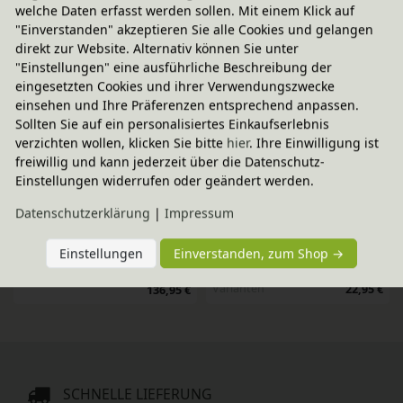
welche Daten erfasst werden sollen. Mit einem Klick auf
206,95 €
206,95 €
"Einverstanden" akzeptieren Sie alle Cookies und gelangen
direkt zur Website. Alternativ können Sie unter
-20% Code
-20% Code
"Einstellungen" eine ausführliche Beschreibung der
Lampe Dackel
Nachtlicht Sternenhimmel
eingesetzten Cookies und ihrer Verwendungszwecke
118,95 €
14,95 €
einsehen und Ihre Präferenzen entsprechend anpassen.
Sollten Sie auf ein personalisiertes Einkaufserlebnis
-20% Code
-20% Code
verzichten wollen, klicken Sie bitte
hier
. Ihre Einwilligung ist
Still-Licht
LED Nachtlicht
freiwillig und kann jederzeit über die Datenschutz-
In verschiedenen
Einstellungen widerrufen oder geändert werden.
8,95 €
Varianten
22,95 €
Daten­schutz­erklärung
|
Impressum
-20% Code
-20% Code
Einstellungen
Einverstanden, zum Shop →
Lampe Großer Wal mit LED, 
LED Nachtlicht
In verschiedenen
Filibabba
Varianten
22,95 €
136,95 €
SCHNELLE LIEFERUNG