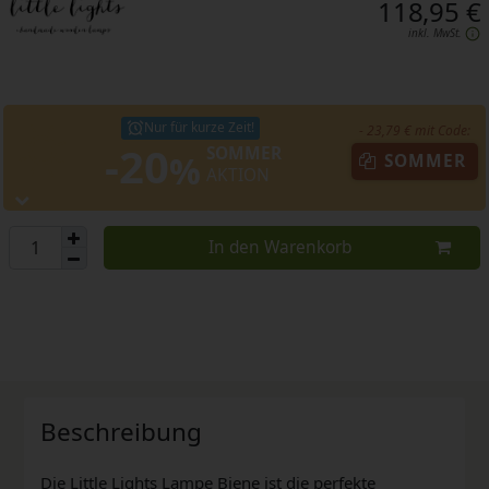
118,95 €
inkl. MwSt.
Nur für kurze Zeit!
- 23,79 € mit Code:
-20
SOMMER
%
SOMMER
AKTION
In den Warenkorb
Beschreibung
Die Little Lights Lampe Biene ist die perfekte