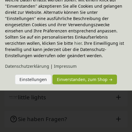
"Einverstanden" akzeptieren Sie alle Cookies und gelangen
direkt zur Website. Alternativ können Sie unter
Fairer Paketversand
"Einstellungen" eine ausführliche Beschreibung der
14,95 € innerhalb ...
eingesetzten Cookies und ihrer Verwendungszwecke
einsehen und Ihre Präferenzen entsprechend anpassen.
Sofort lieferbar
- Versand am Montag!
Sollten Sie auf ein personalisiertes Einkaufserlebnis
CO
-neutraler Paketversand
verzichten wollen, klicken Sie bitte
hier
. Ihre Einwilligung ist
2
freiwillig und kann jederzeit über die Datenschutz-
weitere Informationen
Einstellungen widerrufen oder geändert werden.
Daten­schutz­erklärung
|
Impressum
Technische Daten
Einstellungen
Einverstanden, zum Shop →
little lights
Sie haben Fragen?