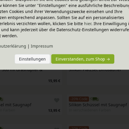
iv können Sie unter "Einstellungen" eine ausführliche Beschreibun
-20% Code
zten Cookies und ihrer Verwendungszwecke einsehen und Ihre
l Apfel, Oli&Carol
Kinderschüssel Wassermelone,
33,95 €
zen entsprechend anpassen. Sollten Sie auf ein personalisiertes
erlebnis verzichten wollen, klicken Sie bitte
hier
. Ihre Einwilligung 
ig und kann jederzeit über die Datenschutz-Einstellungen widerruf
-20% Code
t werden.
arotte, Oli&Carol
Outdoor Besteckset aus Edelst
hutz­erklärung
|
Impressum
31,95 €
Einstellungen
Einverstanden, zum Shop →
-20% Code
 300 ml Grashüpfer & 
Silikon Platzset Dinosaurier
15,95 €
-20% Code
sel mit Saugnapf
Silikon Schüssel mit Saugnapf
en Farben
In verschiedenen Farben
13,95 €
-20% Code