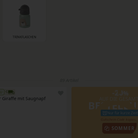
TRINKFLASCHEN
89 Artikel
-20
%
U
 Giraffe mit Saugnapf
AUF DIE GESAM
BESTELL
Nur für kurze Zeit
SOMMER