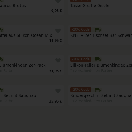
saurus Brutus
Tasse Giraffe Gisele
9,95 €
-20% Code
öffel aus Silikon Ocean Mix
KNETÄ 2er Tischset Bär Schwa
14,95 €
-20% Code
 Blumenkinder, 2er-Pack
Silikon-Teller Blumenkinder, 2e
en Farben
In verschiedenen Farben
31,95 €
-20% Code
r Set mit Saugnapf
Kindergeschirr Set mit Saugna
en Farben
In verschiedenen Farben
35,95 €