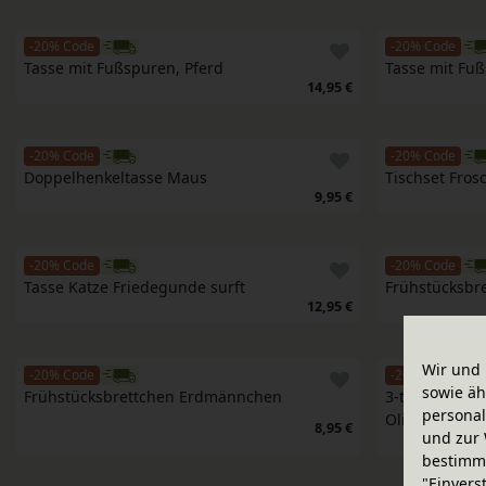
-20% Code
-20% Code
Tasse mit Fußspuren, Pferd
Tasse mit Fu
14,95 €
-20% Code
-20% Code
Doppelhenkeltasse Maus
Tischset Fros
9,95 €
-20% Code
-20% Code
Tasse Katze Friedegunde surft
Frühstücksbr
12,95 €
Wir und 
-20% Code
-20% Code
sowie äh
Frühstücksbrettchen Erdmännchen
3-teiliges Ge
personal
Oli&Carol
8,95 €
und zur 
bestimme
"Einvers