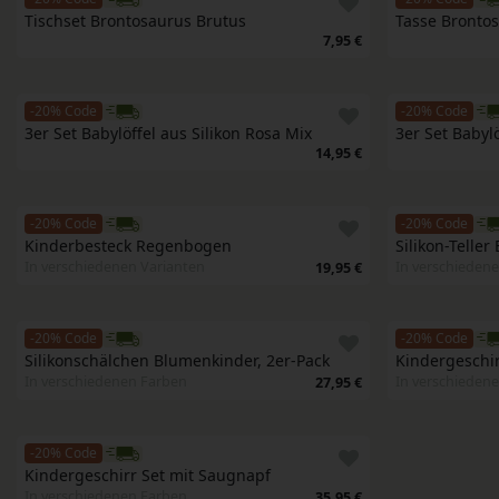
Tischset Brontosaurus Brutus
Tasse Bronto
7,95 €
-20% Code
-20% Code
3er Set Babylöffel aus Silikon Rosa Mix
3er Set Babyl
14,95 €
-20% Code
-20% Code
Kinderbesteck Regenbogen
Silikon-Teller
In verschiedenen Varianten
In verschieden
19,95 €
-20% Code
-20% Code
Silikonschälchen Blumenkinder, 2er-Pack
Kindergeschir
In verschiedenen Farben
In verschieden
27,95 €
-20% Code
Kindergeschirr Set mit Saugnapf
In verschiedenen Farben
35,95 €