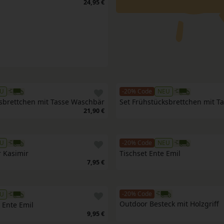
24,95 €
U
-20% Code
NEU
sbrettchen mit Tasse Waschbär
Set Frühstücksbrettchen mit T
21,90 €
U
-20% Code
NEU
r Kasimir
Tischset Ente Emil
7,95 €
-20% Code
U
Outdoor Besteck mit Holzgriff
 Ente Emil
9,95 €