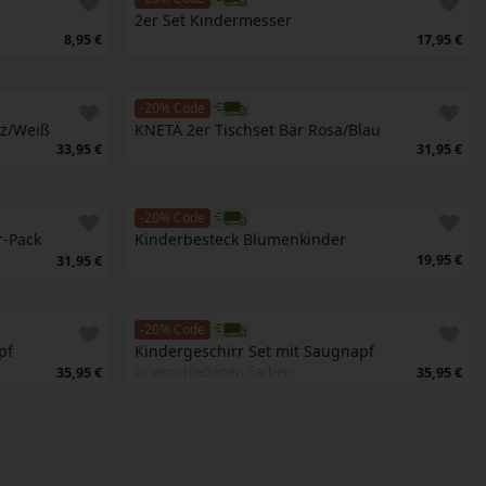
2er Set Kindermesser
8,95 €
17,95 €
-20% Code
rz/Weiß
KNETÄ 2er Tischset Bär Rosa/Blau
33,95 €
31,95 €
-20% Code
r-Pack
Kinderbesteck Blumenkinder
19,95 €
31,95 €
-20% Code
pf
Kindergeschirr Set mit Saugnapf
In verschiedenen Farben
35,95 €
35,95 €