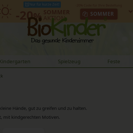
Nur für kurze Zeit!
-20
SOMMER
%
SOMMER
AKTION
Kindergarten
Spielzeug
Feste
ck
leine Hände, gut zu greifen und zu halten.
t, mit kindgerechten Motiven.