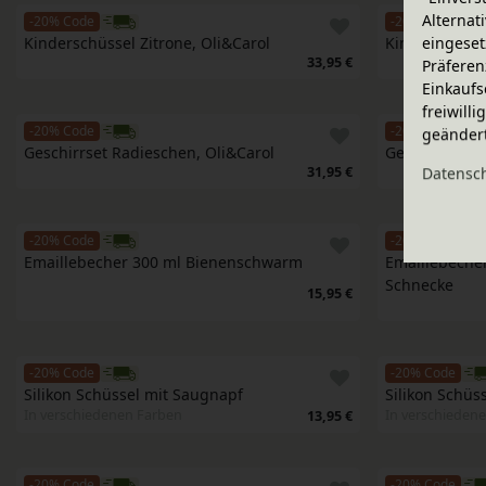
Alternat
-20% Code
-20% Code
eingeset
Kinderschüssel Zitrone, Oli&Carol
Kinderschüsse
33,95 €
Präferen
Einkaufs
freiwill
-20% Code
-20% Code
geänder
Geschirrset Radieschen, Oli&Carol
Geschirrset K
Daten­sc
31,95 €
-20% Code
-20% Code
Emaillebecher 300 ml Bienenschwarm
Emaillebecher
Schnecke
15,95 €
-20% Code
-20% Code
Silikon Schüssel mit Saugnapf
Silikon Schüs
In verschiedenen Farben
In verschieden
13,95 €
-20% Code
-20% Code