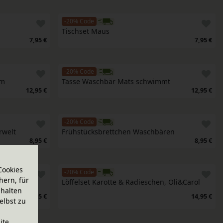
-20% Code
Tischset Maus
7,95 €
7,95 €
-20% Code
rm
Tasse Waschbär Mats schwimmt
12,95 €
12,95 €
-20% Code
rwelt
Frühstücksbrettchen Waschbären
8,95 €
8,95 €
Cookies
-20% Code
hern, für
ol
Löffelset Karotte & Radieschen, Oli&Carol
halten
14,95 €
14,95 €
elbst zu
ite.