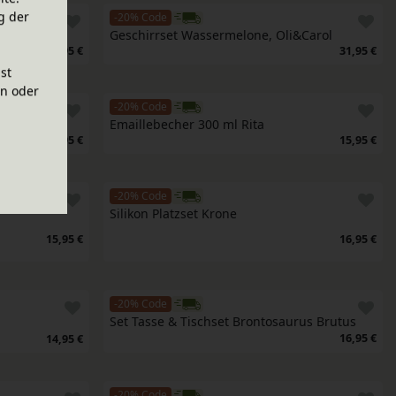
g der
-20% Code
 Oli&Carol
Geschirrset Wassermelone, Oli&Carol
33,95 €
31,95 €
ist
en oder
-20% Code
ahl
Emaillebecher 300 ml Rita
12,95 €
15,95 €
-20% Code
Silikon Platzset Krone
15,95 €
16,95 €
-20% Code
Set Tasse & Tischset Brontosaurus Brutus
16,95 €
14,95 €
-20% Code