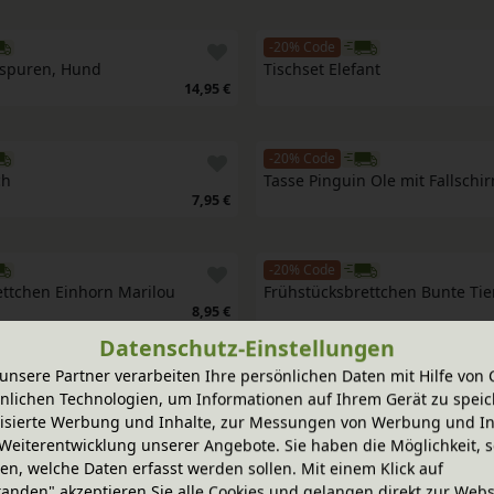
-20% Code
ßspuren, Hund
Tischset Elefant
14,95 €
-20% Code
ch
Tasse Pinguin Ole mit Fallschi
7,95 €
-20% Code
ettchen Einhorn Marilou
Frühstücksbrettchen Bunte Tie
8,95 €
Datenschutz-Einstellungen
unsere Partner verarbeiten Ihre persönlichen Daten mit Hilfe von 
-20% Code
nlichen Technologien, um Informationen auf Ihrem Gerät zu speic
schirrset Wassermelone, 
Löffelset Lauch & Blatt, Oli&Car
isierte Werbung und Inhalte, zur Messungen von Werbung und In
Weiterentwicklung unserer Angebote. Sie haben die Möglichkeit, s
49,95 €
n, welche Daten erfasst werden sollen. Mit einem Klick auf
tanden" akzeptieren Sie alle Cookies und gelangen direkt zur Webs