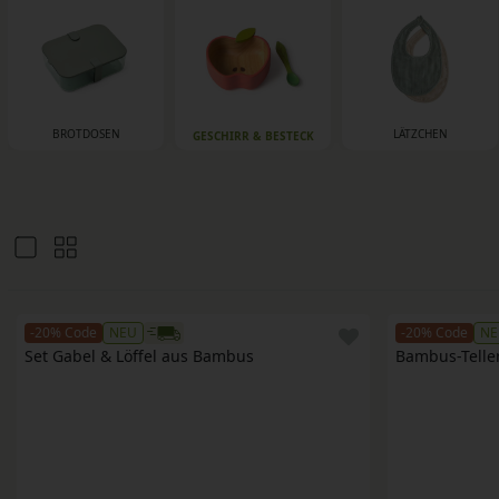
BROTDOSEN
LÄTZCHEN
GESCHIRR & BESTECK
-20% Code
NEU
-20% Code
NE
Set Gabel & Löffel aus Bambus
Bambus-Teller