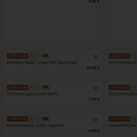
9,95 €
-20% Code
NEU
-20% Code
NE
Bambus-Teller Löwe mit Saugnapf
Set Frühstück
24,95 €
-20% Code
NEU
-20% Code
NE
Tischset Kaninchen Karla
Tischset Kate
7,95 €
-20% Code
NEU
-20% Code
NE
Henkelbecher Kater Kasimir
Henkelbecher
9,95 €