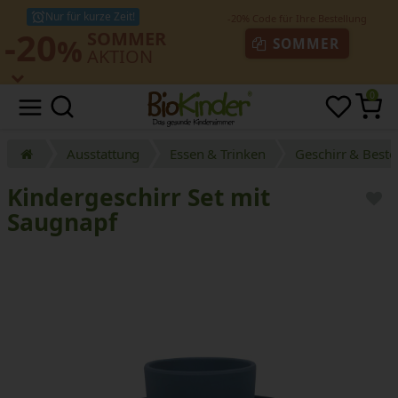
Nur für kurze Zeit!
-20
SOMMER
%
SOMMER
AKTION
0
Ausstattung
Essen & Trinken
Geschirr & Beste
Kindergeschirr Set mit
Saugnapf