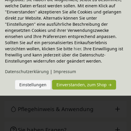
Fairer Paketversand
welche Daten erfasst werden sollen. Mit einem Klick auf
"Einverstanden" akzeptieren Sie alle Cookies und gelangen
5,95 € innerhalb ...
direkt zur Website. Alternativ können Sie unter
"Einstellungen" eine ausführliche Beschreibung der
Sofort lieferbar
- Versand heute!
eingesetzten Cookies und ihrer Verwendungszwecke
CO
-neutraler Paketversand
2
einsehen und Ihre Präferenzen entsprechend anpassen.
Sollten Sie auf ein personalisiertes Einkaufserlebnis
weitere Informationen
verzichten wollen, klicken Sie bitte
hier
. Ihre Einwilligung ist
freiwillig und kann jederzeit über die Datenschutz-
Einstellungen widerrufen oder geändert werden.
Technische Daten
Daten­schutz­erklärung
|
Impressum
Einstellungen
Einverstanden, zum Shop →
FILIBABBA
Pflegehinweis & Anwendung
Sie haben Fragen?