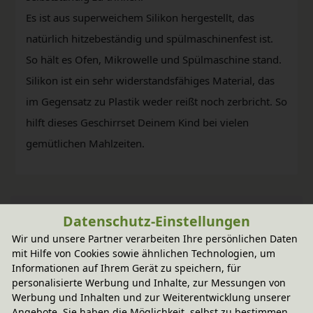
Es ist aus superweichem Silikon hergestellt, das
natürlich hitzebeständig und spülmaschinenfest ist.
So hält es Ofen, Mikrowelle und Spülmaschine stand.
Silikon ist ein sehr widerstandsfähiges Material, das
im Gegensatz zu Plastik weder reißt noch zerbricht. So
hilft dieses Geschirrset Deinem Kind bei vielen
gemütlichen Mahlzeiten.
Datenschutz-Einstellungen
Wir und unsere Partner verarbeiten Ihre persönlichen Daten
mit Hilfe von Cookies sowie ähnlichen Technologien, um
Informationen auf Ihrem Gerät zu speichern, für
personalisierte Werbung und Inhalte, zur Messungen von
Werbung und Inhalten und zur Weiterentwicklung unserer
Angebote. Sie haben die Möglichkeit, selbst zu bestimmen,