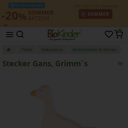
Nur für kurze Zeit!
-20
SOMMER
%
SOMMER
AKTION
0
Feste
Dekoration
Motivstecker & Kerzen
Stecker Gans, Grimm´s