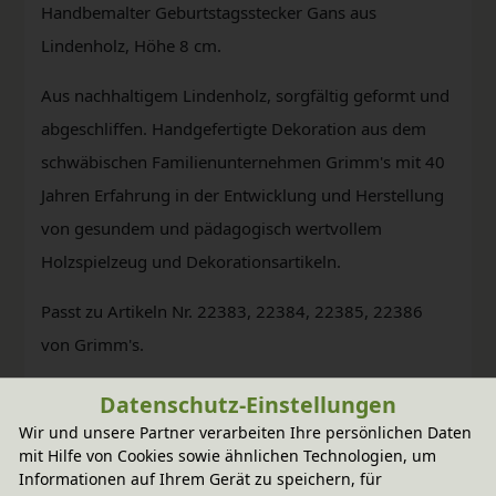
Handbemalter Geburtstagsstecker Gans aus
Lindenholz, Höhe 8 cm.
Aus nachhaltigem Lindenholz, sorgfältig geformt und
abgeschliffen. Handgefertigte Dekoration aus dem
schwäbischen Familienunternehmen Grimm's mit 40
Jahren Erfahrung in der Entwicklung und Herstellung
von gesundem und pädagogisch wertvollem
Holzspielzeug und Dekorationsartikeln.
Passt zu Artikeln Nr. 22383, 22384, 22385, 22386
von Grimm's.
Datenschutz-Einstellungen
Wir und unsere Partner verarbeiten Ihre persönlichen Daten
mit Hilfe von Cookies sowie ähnlichen Technologien, um
Informationen auf Ihrem Gerät zu speichern, für