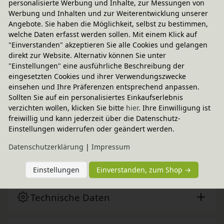
personalisierte Werbung und Inhalte, zur Messungen von
Werbung und Inhalten und zur Weiterentwicklung unserer
Angebote. Sie haben die Möglichkeit, selbst zu bestimmen,
welche Daten erfasst werden sollen. Mit einem Klick auf
"Einverstanden" akzeptieren Sie alle Cookies und gelangen
direkt zur Website. Alternativ können Sie unter
Fairer Paketversand
"Einstellungen" eine ausführliche Beschreibung der
eingesetzten Cookies und ihrer Verwendungszwecke
2,95 € innerhalb ...
einsehen und Ihre Präferenzen entsprechend anpassen.
Sofort lieferbar
- Versand morgen!
Sollten Sie auf ein personalisiertes Einkaufserlebnis
verzichten wollen, klicken Sie bitte
hier
. Ihre Einwilligung ist
CO
-neutraler Paketversand
2
freiwillig und kann jederzeit über die Datenschutz-
weitere Informationen
Einstellungen widerrufen oder geändert werden.
Daten­schutz­erklärung
|
Impressum
Stecker Gans, Grimm´s
Beiträge aus der Community
Einstellungen
Einverstanden, zum Shop →
Technische Daten