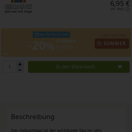
6,95 €
inkl. MwSt.
Nur für kurze Zeit!
- 1,39 € mit Code:
-20
SOMMER
%
SOMMER
AKTION
In den Warenkorb
Beschreibung
Der Geburtstag ist der wichtigste Tag im Jahr.