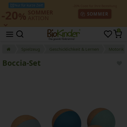
Nur für kurze Zeit!
-20
SOMMER
%
SOMMER
AKTION
0
Spielzeug
Geschicklichkeit & Lernen
Motorik 
Boccia-Set