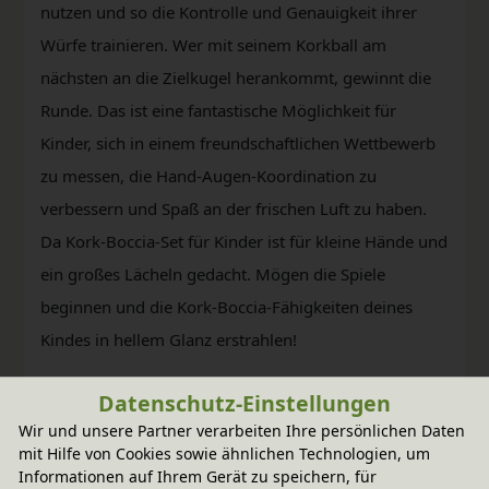
nutzen und so die Kontrolle und Genauigkeit ihrer
Würfe trainieren. Wer mit seinem Korkball am
nächsten an die Zielkugel herankommt, gewinnt die
Runde. Das ist eine fantastische Möglichkeit für
Kinder, sich in einem freundschaftlichen Wettbewerb
zu messen, die Hand-Augen-Koordination zu
verbessern und Spaß an der frischen Luft zu haben.
Da Kork-Boccia-Set für Kinder ist für kleine Hände und
ein großes Lächeln gedacht. Mögen die Spiele
beginnen und die Kork-Boccia-Fähigkeiten deines
Kindes in hellem Glanz erstrahlen!
Datenschutz-Einstellungen
Wir und unsere Partner verarbeiten Ihre persönlichen Daten
mit Hilfe von Cookies sowie ähnlichen Technologien, um
Informationen auf Ihrem Gerät zu speichern, für