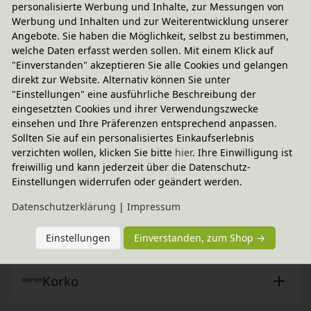
personalisierte Werbung und Inhalte, zur Messungen von
Werbung und Inhalten und zur Weiterentwicklung unserer
Angebote. Sie haben die Möglichkeit, selbst zu bestimmen,
welche Daten erfasst werden sollen. Mit einem Klick auf
"Einverstanden" akzeptieren Sie alle Cookies und gelangen
direkt zur Website. Alternativ können Sie unter
Fairer Paketversand
"Einstellungen" eine ausführliche Beschreibung der
5,95 € innerhalb ...
eingesetzten Cookies und ihrer Verwendungszwecke
einsehen und Ihre Präferenzen entsprechend anpassen.
Sofort lieferbar
- Versand am Montag!
Sollten Sie auf ein personalisiertes Einkaufserlebnis
CO
-neutraler Paketversand
verzichten wollen, klicken Sie bitte
hier
. Ihre Einwilligung ist
2
freiwillig und kann jederzeit über die Datenschutz-
weitere Informationen
Einstellungen widerrufen oder geändert werden.
Daten­schutz­erklärung
|
Impressum
Technische Daten
Einstellungen
Einverstanden, zum Shop →
Korko