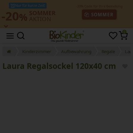
Nur für kurze Zeit!
-20
SOMMER
%
SOMMER
AKTION
0
Kinderzimmer
Aufbewahrung
Regale
Lau
Laura Regalsockel 120x40 cm