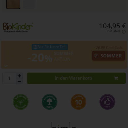
104,95 €
inkl. MwSt.
Nur für kurze Zeit!
- 20,99 € mit Code:
-20
SOMMER
%
SOMMER
AKTION
In den Warenkorb