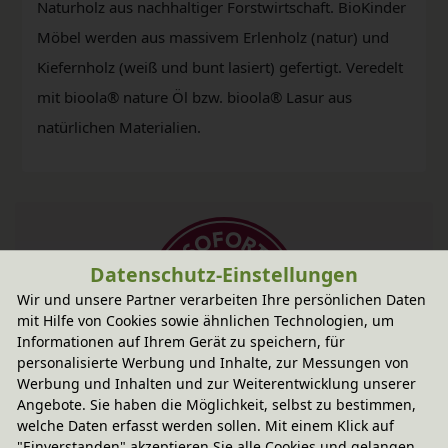
Naturholz aus nachhaltiger Forstwirtschaft. BioKinder
Möbel werden aus massivem Erlenholz (natur) und
Kiefernholz (weiß und bunt lasiert) gefertigt. Veredelt
mit bioola® nature Öl bzw. bioola® Lasur aus
natürlichen Materialien.
Datenschutz-Einstellungen
Wir und unsere Partner verarbeiten Ihre persönlichen Daten
mit Hilfe von Cookies sowie ähnlichen Technologien, um
Informationen auf Ihrem Gerät zu speichern, für
personalisierte Werbung und Inhalte, zur Messungen von
Werbung und Inhalten und zur Weiterentwicklung unserer
Fairer Paketversand
Angebote. Sie haben die Möglichkeit, selbst zu bestimmen,
14,95 € innerhalb ...
welche Daten erfasst werden sollen. Mit einem Klick auf
"Einverstanden" akzeptieren Sie alle Cookies und gelangen