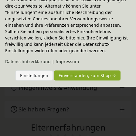
Sofort lieferbar
- Versand morgen!
direkt zur Website. Alternativ können Sie unter
CO
-neutraler Paketversand
"Einstellungen" eine ausführliche Beschreibung der
2
eingesetzten Cookies und ihrer Verwendungszwecke
weitere Informationen
einsehen und Ihre Präferenzen entsprechend anpassen.
Sollten Sie auf ein personalisiertes Einkaufserlebnis
verzichten wollen, klicken Sie bitte
hier
. Ihre Einwilligung ist
Technische Daten
freiwillig und kann jederzeit über die Datenschutz-
Einstellungen widerrufen oder geändert werden.
Daten­schutz­erklärung
|
Impressum
BioKinder - Das gesunde Kinderzimmer
Einstellungen
Einverstanden, zum Shop →
Pflegehinweis & Anwendung
Sie haben Fragen?
Elternerfahrungen