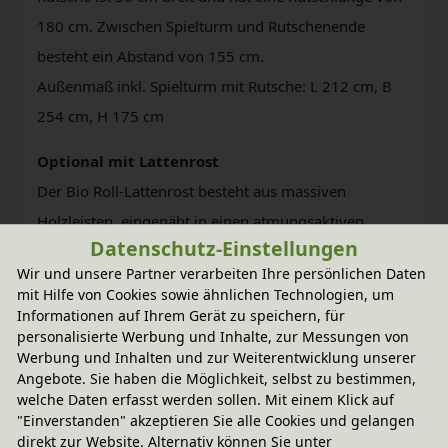
180 cm. Zwischen Spielturm und Rutschenende
besteht ein Abstand von 155 cm.
Außenmaß inkl. Spielturm mit Rutsche: L 212 cm, B
254 cm, H 175 cm
Optional mit Lattenrost
Der Bio Roll-Lattenrost besteht aus massiven
Holzleisten, eingenäht in einen atmungsaktiven
Datenschutz-Einstellungen
Baumwollbezug, der auch gleichzeitig als
Wir und unsere Partner verarbeiten Ihre persönlichen Daten
Matratzenschoner dient. Die reine Baumwolle sorgt
mit Hilfe von Cookies sowie ähnlichen Technologien, um
für optimale Belüftung und Klimatisierung.
Informationen auf Ihrem Gerät zu speichern, für
personalisierte Werbung und Inhalte, zur Messungen von
Optional mit bionik Matratze
Werbung und Inhalten und zur Weiterentwicklung unserer
Angebote. Sie haben die Möglichkeit, selbst zu bestimmen,
Die bionik Bioduo Kinder- und Jugendmatratze mit
welche Daten erfasst werden sollen. Mit einem Klick auf
einem Kern aus 5 cm latexierter Kokosfaser und 5 cm
"Einverstanden" akzeptieren Sie alle Cookies und gelangen
direkt zur Website. Alternativ können Sie unter
Naturlatex ist zum Wenden und bietet Kindern und