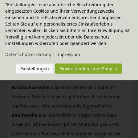
"Einstellungen" eine ausführliche Beschreibung der
Heranwachsenden die Option einer härteren und
eingesetzten Cookies und ihrer Verwendungszwecke
einsehen und Ihre Präferenzen entsprechend anpassen.
einer weicheren Seite, ganz nach Alter und
Sollten Sie auf ein personalisiertes Einkaufserlebnis
persönlicher Vorliebe.
verzichten wollen, klicken Sie bitte
hier
. Ihre Einwilligung ist
Die Matratze misst eine Gesamthöhe von 12 cm.
freiwillig und kann jederzeit über die Datenschutz-
Einstellungen widerrufen oder geändert werden.
Die Ummantelung der hochwertigen Matratze ist
Daten­schutz­erklärung
|
Impressum
wählbar mit Schafschurwolle aus kontrolliert
Einstellungen
Einverstanden, zum Shop →
biologischer Tierhaltung oder Baumwolle aus
kontrolliert biologischem Anbau.
Schafschurwolle
wärmt im Winter und kühlt im
Sommer. Schafwolle wirkt außerdem klimatisierend
und hat natürliche antibakterielle Eigenschaften.
Baumwolle
aus kontrolliert biologischem Anbau
hingegen ist besonders gut für Allergiker geeignet.
Außerdem ist Baumwolle feuchtigkeitsausgleichend,