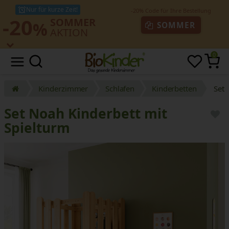
Nur für kurze Zeit!
-20
SOMMER
%
SOMMER
AKTION
0
Kinderzimmer
Schlafen
Kinderbetten
Set 
Set Noah Kinderbett mit
Spielturm