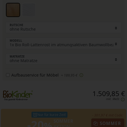
RUTSCHE
MODELL
MATRATZE
Aufbauservice für Möbel
+ 189,95 €
1.509,85 €
inkl. MwSt.
Nur für kurze Zeit!
- 301,97 € mit Code:
-20
SOMMER
%
SOMMER
AKTION