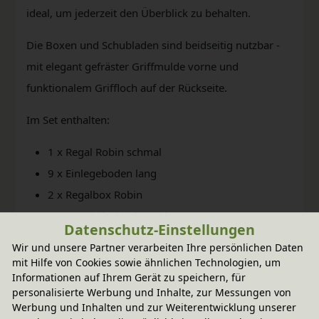
ideal, um jederzeit den Überblick zu behalten.
Die Boxen und Schubladen sind beidseitig nutzbar -
mit elegant gefräster Griffmulde vorne und
funktionalem Griffloch auf der Rückseite.
Im Set enthalten:
1 x Regal Robin schmal
9 x Einlegeboden lang
2 x Regalbox Robin
8 x Regalschublade Robin
Datenschutz-Einstellungen
Außenmaße: H 82 x B 58 x T 37 cm, Regalbox: H 26 x
Wir und unsere Partner verarbeiten Ihre persönlichen Daten
B 25 x T 36 cm, Regalschublade: H 8 x B 25 x T 36 cm
mit Hilfe von Cookies sowie ähnlichen Technologien, um
Informationen auf Ihrem Gerät zu speichern, für
Naturholz aus nachhaltiger Forstwirtschaft. BioKinder
personalisierte Werbung und Inhalte, zur Messungen von
Werbung und Inhalten und zur Weiterentwicklung unserer
Möbel werden aus massivem Erlenholz (natur) und