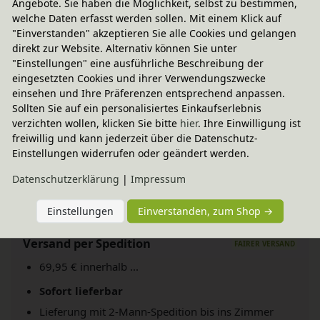
Angebote. Sie haben die Möglichkeit, selbst zu bestimmen,
Kiefernholz (weiß und bunt lasiert) gefertigt. Veredelt
welche Daten erfasst werden sollen. Mit einem Klick auf
"Einverstanden" akzeptieren Sie alle Cookies und gelangen
mit bioola® nature Öl bzw. bioola® Lasur aus
direkt zur Website. Alternativ können Sie unter
natürlichen Materialien.
"Einstellungen" eine ausführliche Beschreibung der
eingesetzten Cookies und ihrer Verwendungszwecke
einsehen und Ihre Präferenzen entsprechend anpassen.
Sollten Sie auf ein personalisiertes Einkaufserlebnis
verzichten wollen, klicken Sie bitte
hier
. Ihre Einwilligung ist
freiwillig und kann jederzeit über die Datenschutz-
Einstellungen widerrufen oder geändert werden.
Daten­schutz­erklärung
|
Impressum
Einstellungen
Einverstanden, zum Shop →
Versand per Spedition
69,95 € innerhalb ...
Sofort lieferbar
Lieferung mit 2-Mann-Spedition bis ins Zimmer