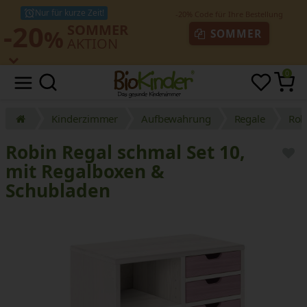
Nur für kurze Zeit!
-20
SOMMER
%
SOMMER
AKTION
0
Kinderzimmer
Aufbewahrung
Regale
Rob
Robin Regal schmal Set 10,
mit Regalboxen &
Schubladen