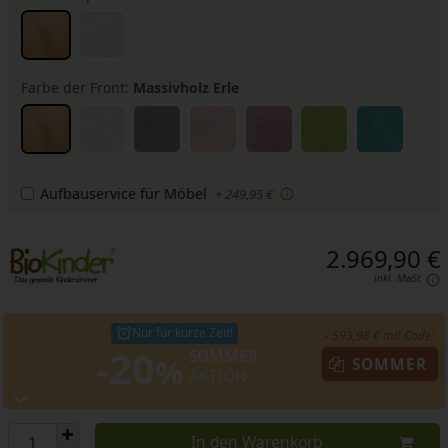
Farbe der Front:
Massivholz Erle
Aufbauservice für Möbel
+ 249,95 €
2.969,90 €
inkl. MwSt.
Nur für kurze Zeit!
- 593,98 € mit Code:
-20
SOMMER
%
SOMMER
AKTION
In den Warenkorb