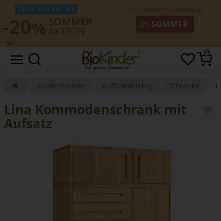
Nur für kurze Zeit!
-20
SOMMER
%
SOMMER
AKTION
0
Kinderzimmer
Aufbewahrung
Schränke
L
Lina Kommodenschrank mit
Aufsatz