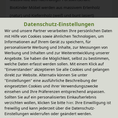
BioKinder Möbel werden aus massivem Erlenholz
(natur) und Kiefernholz (weiß und bunt lasiert)
Datenschutz-Einstellungen
gefertigt. Die natürliche Beschaffenheit jedes
Wir und unsere Partner verarbeiten Ihre persönlichen Daten
Möbelstücks wird durch bioola® nature Öl bzw.
mit Hilfe von Cookies sowie ähnlichen Technologien, um
bioola® colour Lasur aus natürlichen Erd- und
Informationen auf Ihrem Gerät zu speichern, für
Mineralpigmenten und pflanzlichem Carnaubawachs
personalisierte Werbung und Inhalte, zur Messungen von
Werbung und Inhalten und zur Weiterentwicklung unserer
erhalten und weiter veredelt.
Angebote. Sie haben die Möglichkeit, selbst zu bestimmen,
welche Daten erfasst werden sollen. Mit einem Klick auf
"Einverstanden" akzeptieren Sie alle Cookies und gelangen
direkt zur Website. Alternativ können Sie unter
"Einstellungen" eine ausführliche Beschreibung der
eingesetzten Cookies und ihrer Verwendungszwecke
einsehen und Ihre Präferenzen entsprechend anpassen.
Sollten Sie auf ein personalisiertes Einkaufserlebnis
verzichten wollen, klicken Sie bitte
hier
. Ihre Einwilligung ist
freiwillig und kann jederzeit über die Datenschutz-
Einstellungen widerrufen oder geändert werden.