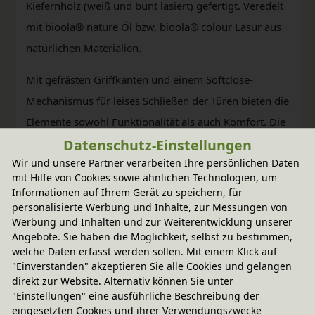
Kiefernholz (weiß und bunt lasiert) gefertigt. Veredelt
mit bioola® nature Öl bzw. bioola® colour Lasur aus
natürlichen Materialien.
Mit gefrästen Griffkanten und einem Softclose-
Mechanismus für leises Schließen der Türen bieten die
Elemente sowohl Funktionalität als auch Komfort. Die
Datenschutz-Einstellungen
Türen können optional mit einem Schloss ausgestattet
Wir und unsere Partner verarbeiten Ihre persönlichen Daten
werden.
mit Hilfe von Cookies sowie ähnlichen Technologien, um
Informationen auf Ihrem Gerät zu speichern, für
Entdecken Sie jetzt die vielseitigen
personalisierte Werbung und Inhalte, zur Messungen von
Einsatzmöglichkeiten des BioKinder Laura
Werbung und Inhalten und zur Weiterentwicklung unserer
Angebote. Sie haben die Möglichkeit, selbst zu bestimmen,
Regalsystems und gestalten Sie Ihren Raum ganz
welche Daten erfasst werden sollen. Mit einem Klick auf
nach Ihren Wünschen und Bedürfnissen.
"Einverstanden" akzeptieren Sie alle Cookies und gelangen
direkt zur Website. Alternativ können Sie unter
"Einstellungen" eine ausführliche Beschreibung der
eingesetzten Cookies und ihrer Verwendungszwecke