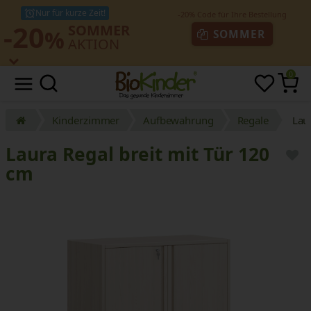
Nur für kurze Zeit!
-20
SOMMER
%
SOMMER
AKTION
0
Kinderzimmer
Aufbewahrung
Regale
Lau
Laura Regal breit mit Tür 120
cm