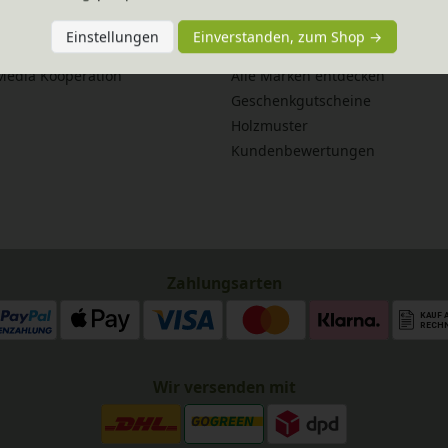
service
Fairer Versand
anleitungen
Lieferzeiten
Einstellungen
Einverstanden, zum Shop →
flege
Newsletter
 Media Kooperation
Alle Marken entdecken
Geschenkgutscheine
Holzmuster
Kundenbewertungen
Zahlungsarten
Wir versenden mit