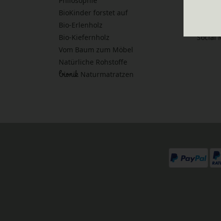
Philosophie
Aufbau
BioKinder forstet auf
Aufbau
Bio-Erlenholz
Möbelp
Bio-Kiefernholz
Social
Vom Baum zum Möbel
Natürliche Rohstoffe
bionik
Naturmatratzen