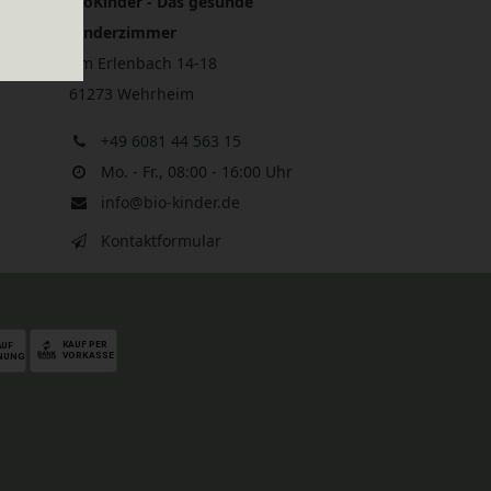
BioKinder - Das gesunde
Kinderzimmer
Am Erlenbach 14-18
61273 Wehrheim
+49 6081 44 563 15
Mo. - Fr., 08:00 - 16:00 Uhr
info@bio-kinder.de
Kontaktformular