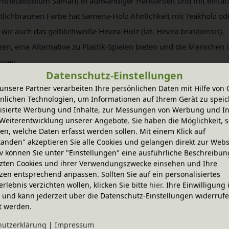
Pithecellobium Saman) in aufwändiger Handarbeit und mit einfa
rötlichbraunen Farbe hat Samena-Holz Ähnlichkeit mit Teakholz o
 wir auch das gelblichweiße Hevea-Holz (lat. Hevea brasiliensis)
, eine Alternative zu Plastik-Spielen bieten und die Menschen i
ingen.
Datenschutz-Einstellungen
unsere Partner verarbeiten Ihre persönlichen Daten mit Hilfe von 
nlichen Technologien, um Informationen auf Ihrem Gerät zu speic
isierte Werbung und Inhalte, zur Messungen von Werbung und In
0 Artikel
Weiterentwicklung unserer Angebote. Sie haben die Möglichkeit, s
n, welche Daten erfasst werden sollen. Mit einem Klick auf
tanden" akzeptieren Sie alle Cookies und gelangen direkt zur Webs
iv können Sie unter "Einstellungen" eine ausführliche Beschreibun
zten Cookies und ihrer Verwendungszwecke einsehen und Ihre
zen entsprechend anpassen. Sollten Sie auf ein personalisiertes
NACHHALTIGES
LANGLEBIG &
erlebnis verzichten wollen, klicken Sie bitte
hier
. Ihre Einwilligung 
SORTIMENT
MITWACHSEND
ig und kann jederzeit über die Datenschutz-Einstellungen widerruf
t werden.
e
Shop
hutz­erklärung
|
Impressum