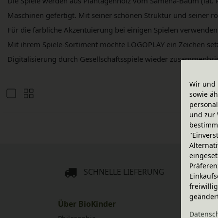
Die Spiele werden aus Plantagenholz vom Samena-Baum (lat. 
Maschinen gefertigt. Mit seiner schönen Struktur und seiner 
Für die farbliche Akzentuierung bei einigen Spielen verwenden
Mit ihrem Spiele-Sortiment möchte LOGOPLAY ein Zeichen setzen
Digitalisierung durch Gesellschaftsspiele wieder zusammenbr
Wir und 
sowie äh
personal
und zur 
bestimme
"Einvers
Alternat
eingeset
Präferen
SCHNELLE LIEFERUNG
Einkaufs
freiwill
geänder
Über BioKinder
Servic
Daten­sc