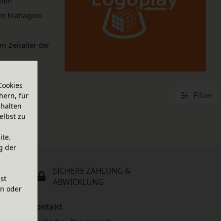
chen
der Mahagoni.
.
m Zeitalter der
Cookies
Filter
hern, für
halten
elbst zu
ite.
g der
SICHERE ZAHLUNG &
ist
ABWICKLUNG
en oder
Kontakt