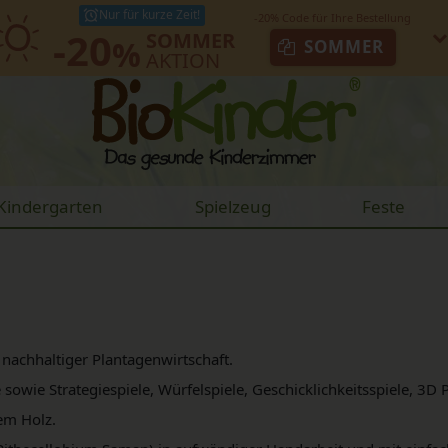
Nur für kurze Zeit!
-20
SOMMER
%
SOMMER
AKTION
Kindergarten
Spielzeug
Feste
 nachhaltiger Plantagenwirtschaft.
owie Strategiespiele, Würfelspiele, Geschicklichkeitsspiele, 3D P
dlem Holz.