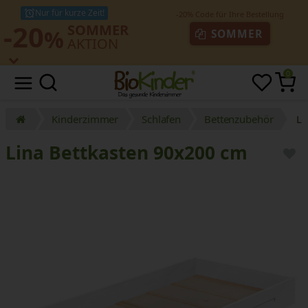
Nur für kurze Zeit!
-20
SOMMER
%
SOMMER
AKTION
0
Kinderzimmer
Schlafen
Bettenzubehör
Li
Lina Bettkasten 90x200 cm