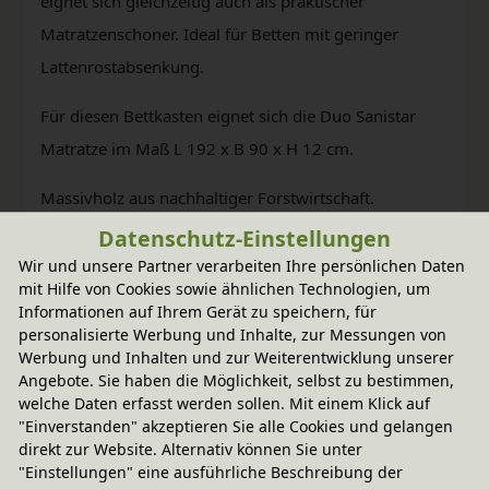
eignet sich gleichzeitig auch als praktischer
Matratzenschoner. Ideal für Betten mit geringer
Lattenrostabsenkung.
Für diesen Bettkasten eignet sich die Duo Sanistar
Matratze im Maß L 192 x B 90 x H 12 cm.
Massivholz aus nachhaltiger Forstwirtschaft.
BioKinder Möbel werden aus massivem Erlenholz
Datenschutz-Einstellungen
(natur) und Kiefernholz (weiß und bunt lasiert)
Wir und unsere Partner verarbeiten Ihre persönlichen Daten
mit Hilfe von Cookies sowie ähnlichen Technologien, um
gefertigt. Die natürliche Beschaffenheit jedes
Informationen auf Ihrem Gerät zu speichern, für
Möbelstücks wird durch bioola® nature Öl bzw.
personalisierte Werbung und Inhalte, zur Messungen von
Werbung und Inhalten und zur Weiterentwicklung unserer
bioola® colour Lasur aus natürlichen Erd- und
Angebote. Sie haben die Möglichkeit, selbst zu bestimmen,
Mineralpigmenten und pflanzlichem Carnaubawachs
welche Daten erfasst werden sollen. Mit einem Klick auf
"Einverstanden" akzeptieren Sie alle Cookies und gelangen
erhalten und weiter veredelt.
direkt zur Website. Alternativ können Sie unter
"Einstellungen" eine ausführliche Beschreibung der