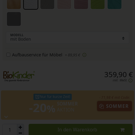
MODELL
Aufbauservice für Möbel
+ 89,95 €
359,90 €
inkl. MwSt.
Nur für kurze Zeit!
- 71,98 € mit Code:
-20
SOMMER
%
SOMMER
AKTION
In den Warenkorb