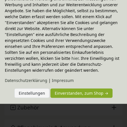
Werbung und Inhalten und zur Weiterentwicklung unserer
Fairer Paketversand
Angebote. Sie haben die Möglichkeit, selbst zu bestimmen,
welche Daten erfasst werden sollen. Mit einem Klick auf
5,95 € innerhalb ...
"Einverstanden" akzeptieren Sie alle Cookies und gelangen
Sofort lieferbar
- Versand am Montag!
direkt zur Website. Alternativ können Sie unter
"Einstellungen" eine ausführliche Beschreibung der
CO
-neutraler Paketversand
2
eingesetzten Cookies und ihrer Verwendungszwecke
weitere Informationen
einsehen und Ihre Präferenzen entsprechend anpassen.
Sollten Sie auf ein personalisiertes Einkaufserlebnis
verzichten wollen, klicken Sie bitte
hier
. Ihre Einwilligung ist
freiwillig und kann jederzeit über die Datenschutz-
Technische Daten
Einstellungen widerrufen oder geändert werden.
Daten­schutz­erklärung
|
Impressum
BioKinder - Das gesunde Kinderzimmer
Einstellungen
Einverstanden, zum Shop →
Zubehör