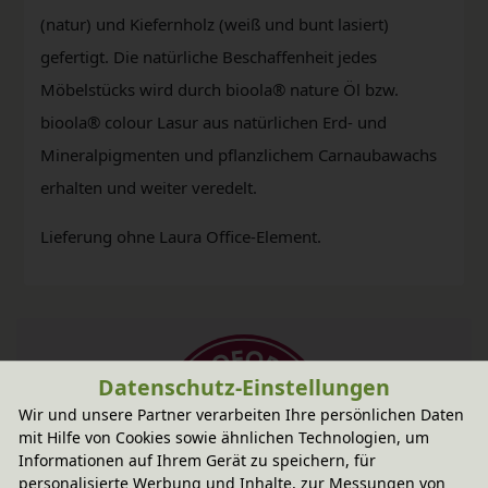
(natur) und Kiefernholz (weiß und bunt lasiert)
gefertigt. Die natürliche Beschaffenheit jedes
Möbelstücks wird durch bioola® nature Öl bzw.
bioola® colour Lasur aus natürlichen Erd- und
Mineralpigmenten und pflanzlichem Carnaubawachs
erhalten und weiter veredelt.
Lieferung ohne Laura Office-Element.
Datenschutz-Einstellungen
Wir und unsere Partner verarbeiten Ihre persönlichen Daten
mit Hilfe von Cookies sowie ähnlichen Technologien, um
Informationen auf Ihrem Gerät zu speichern, für
personalisierte Werbung und Inhalte, zur Messungen von