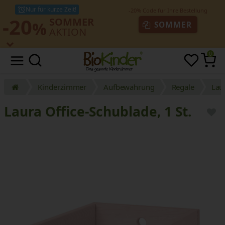
Nur für kurze Zeit!
-20
SOMMER
%
SOMMER
AKTION
0
Kinderzimmer
Aufbewahrung
Regale
Lau
Laura Office-Schublade, 1 St.