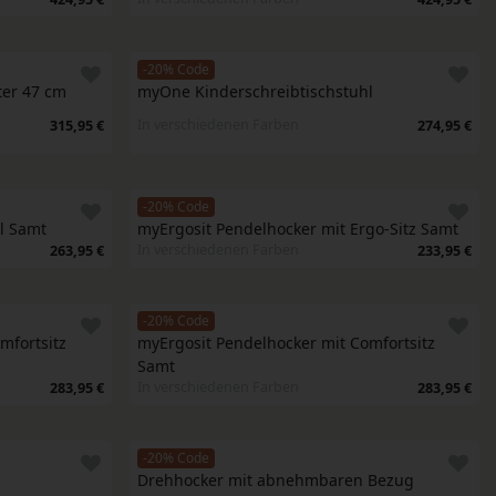
-20% Code
ter 47 cm
myOne Kinderschreibtischstuhl
In verschiedenen Farben
315,95 €
274,95 €
-20% Code
l Samt
myErgosit Pendelhocker mit Ergo-Sitz Samt
In verschiedenen Farben
263,95 €
233,95 €
-20% Code
fortsitz 
myErgosit Pendelhocker mit Comfortsitz 
Samt
In verschiedenen Farben
283,95 €
283,95 €
-20% Code
Drehhocker mit abnehmbaren Bezug