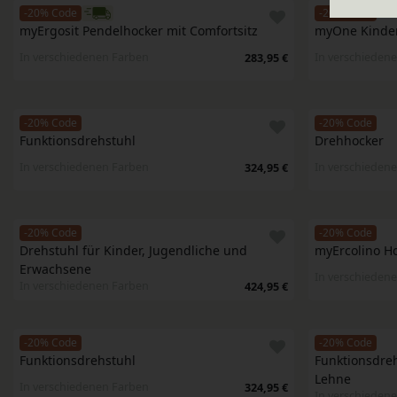
-20% Code
-20% Code
myErgosit Pendelhocker mit Comfortsitz
myOne Kinder
In verschiedenen Farben
In verschieden
283,95 €
-20% Code
-20% Code
Funktionsdrehstuhl
Drehhocker
In verschiedenen Farben
In verschieden
324,95 €
-20% Code
-20% Code
Drehstuhl für Kinder, Jugendliche und 
myErcolino Ho
Erwachsene
In verschieden
In verschiedenen Farben
424,95 €
-20% Code
-20% Code
Funktionsdrehstuhl
Funktionsdreh
Lehne
In verschiedenen Farben
324,95 €
In verschieden