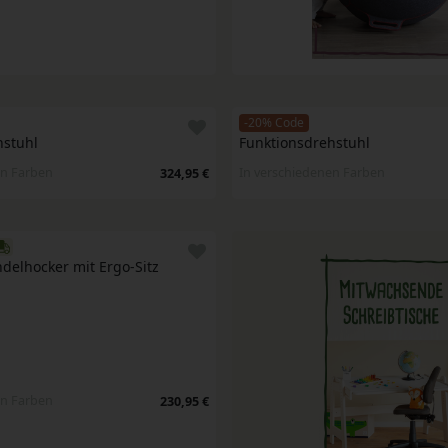
-20% Code
hstuhl
Funktionsdrehstuhl
en Farben
In verschiedenen Farben
324,95 €
delhocker mit Ergo-Sitz
en Farben
230,95 €