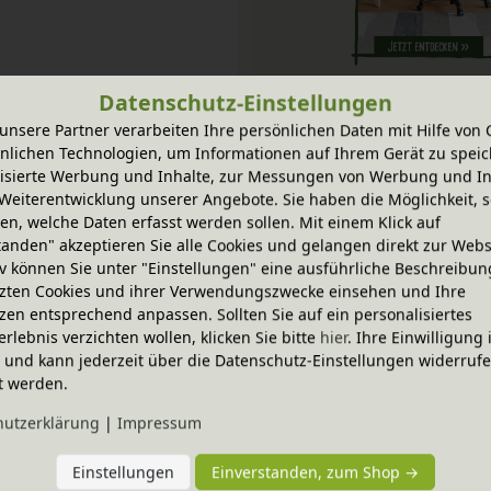
Datenschutz-Einstellungen
unsere Partner verarbeiten Ihre persönlichen Daten mit Hilfe von 
-20% Code
nlichen Technologien, um Informationen auf Ihrem Gerät zu speic
myOne Kinderschreibtischstuh
isierte Werbung und Inhalte, zur Messungen von Werbung und In
Weiterentwicklung unserer Angebote. Sie haben die Möglichkeit, s
n, welche Daten erfasst werden sollen. Mit einem Klick auf
tanden" akzeptieren Sie alle Cookies und gelangen direkt zur Webs
iv können Sie unter "Einstellungen" eine ausführliche Beschreibun
zten Cookies und ihrer Verwendungszwecke einsehen und Ihre
In verschiedenen Farben
zen entsprechend anpassen. Sollten Sie auf ein personalisiertes
erlebnis verzichten wollen, klicken Sie bitte
hier
. Ihre Einwilligung 
ig und kann jederzeit über die Datenschutz-Einstellungen widerruf
t werden.
hutz­erklärung
|
Impressum
Einstellungen
Einverstanden, zum Shop →