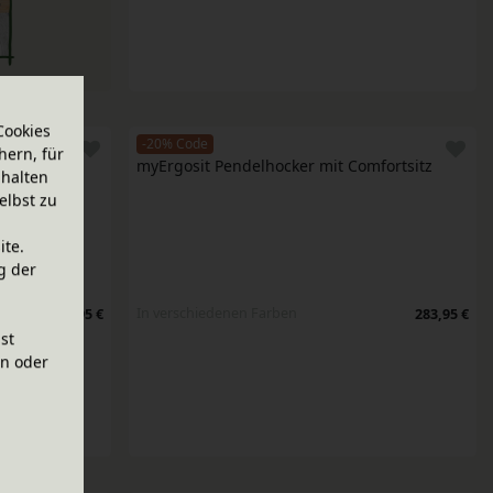
Cookies
-20% Code
hern, für
l
myErgosit Pendelhocker mit Comfortsitz
halten
elbst zu
ite.
g der
In verschiedenen Farben
274,95 €
283,95 €
ist
en oder