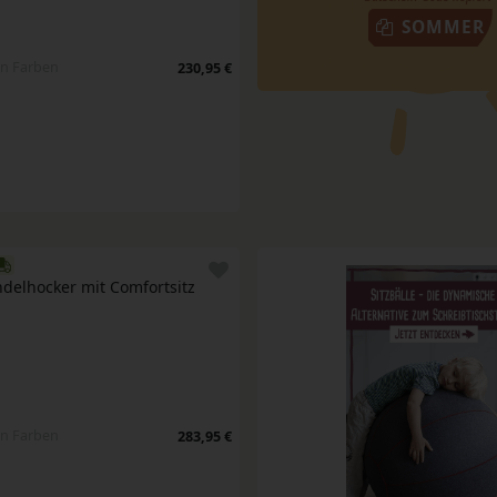
SOMMER
en Farben
230,95 €
delhocker mit Comfortsitz
en Farben
283,95 €