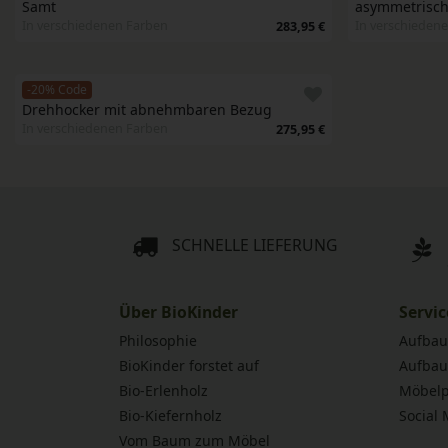
Samt
asymmetrisc
In verschiedenen Farben
In verschieden
283,95 €
-20% Code
Drehhocker mit abnehmbaren Bezug
In verschiedenen Farben
275,95 €
SCHNELLE LIEFERUNG
Über BioKinder
Servic
Philosophie
Aufbau
BioKinder forstet auf
Aufbau
Bio-Erlenholz
Möbelp
Bio-Kiefernholz
Social
Vom Baum zum Möbel