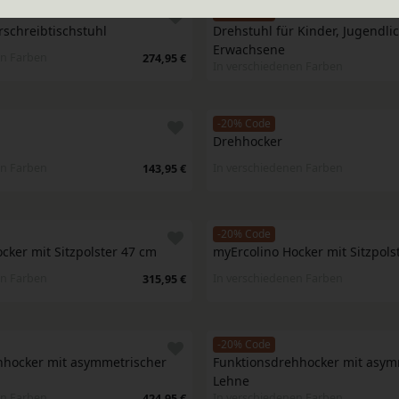
-20% Code
schreibtischstuhl
Drehstuhl für Kinder, Jugendli
Erwachsene
en Farben
274,95 €
In verschiedenen Farben
-20% Code
Drehhocker
en Farben
In verschiedenen Farben
143,95 €
-20% Code
cker mit Sitzpolster 47 cm
myErcolino Hocker mit Sitzpols
en Farben
In verschiedenen Farben
315,95 €
-20% Code
hocker mit asymmetrischer 
Funktionsdrehhocker mit asymm
Lehne
en Farben
In verschiedenen Farben
424,95 €