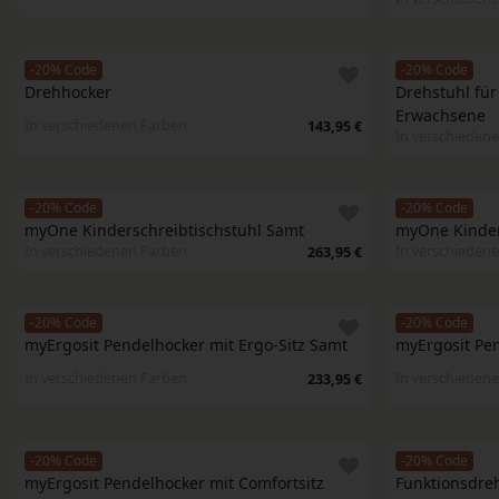
-20% Code
-20% Code
Drehhocker
Drehstuhl für
Erwachsene
In verschiedenen Farben
143,95 €
In verschieden
-20% Code
-20% Code
myOne Kinderschreibtischstuhl Samt
myOne Kinder
In verschiedenen Farben
In verschieden
263,95 €
-20% Code
-20% Code
myErgosit Pendelhocker mit Ergo-Sitz Samt
myErgosit Pen
In verschiedenen Farben
In verschieden
233,95 €
-20% Code
-20% Code
myErgosit Pendelhocker mit Comfortsitz 
Funktionsdreh