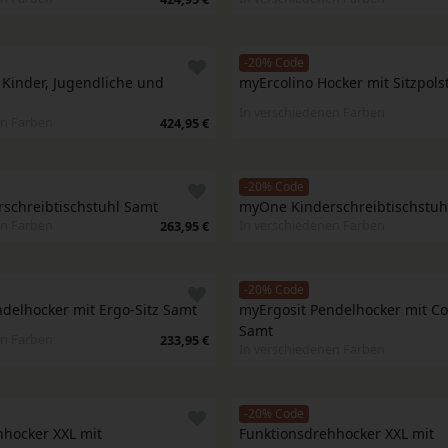
-20% Code
 Kinder, Jugendliche und 
myErcolino Hocker mit Sitzpols
In verschiedenen Farben
en Farben
424,95 €
-20% Code
schreibtischstuhl Samt
myOne Kinderschreibtischstuh
en Farben
In verschiedenen Farben
263,95 €
-20% Code
delhocker mit Ergo-Sitz Samt
myErgosit Pendelhocker mit Com
Samt
en Farben
233,95 €
In verschiedenen Farben
-20% Code
hocker XXL mit 
Funktionsdrehhocker XXL mit 