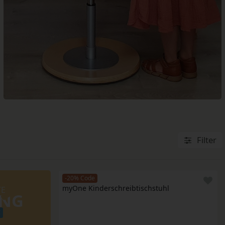
SITZBÄLLE
Filter
-20% Code
myOne Kinderschreibtischstuhl
TE
UNG
!