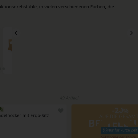
ktionsdrehstühle, in vielen verschiedenen Farben, die
SITZGRUPPEN
SITZSÄCKE & HOCKER
SCHREIBTISCHUTENSILIEN
49 Artikel
-20
%
delhocker mit Ergo-Sitz
AUF DIE GESAM
BESTELL
Nur für kurze Zeit