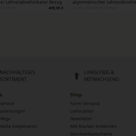
her Lehne/abnehmbarer Bezug
asymmetrischer Lehne/abneh
en Farben
In verschiedenen Farben
499,95 €
NACHHALTIGES
LANGLEBIG &
SORTIMENT
MITWACHSEND
e
Shop
service
Fairer Versand
anleitungen
Lieferzeiten
flege
Newsletter
 Media Kooperation
Alle Marken entdecken
Geschenkgutscheine