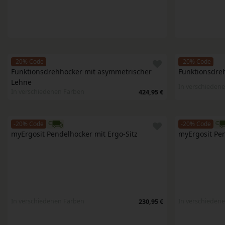
-20% Code
-20% Code
Funktionsdrehhocker mit asymmetrischer 
Funktionsdre
Lehne
In verschieden
In verschiedenen Farben
424,95 €
-20% Code
-20% Code
myErgosit Pendelhocker mit Ergo-Sitz
myErgosit Pen
In verschiedenen Farben
In verschieden
230,95 €