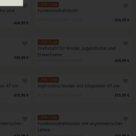
-20% Code
che und 
Funktionsdrehstuhl
In verschiedenen Farben
324,95 €
424,95 €
-20% Code
Drehstuhl für Kinder, Jugendliche und 
Erwachsene
143,95 €
In verschiedenen Farben
424,95 €
-20% Code
ter 47 cm
myErcolino Hocker mit Sitzpolster 47 cm
In verschiedenen Farben
315,95 €
315,95 €
-20% Code
etrischer 
Funktionsdrehhocker mit asymmetrischer 
Lehne
In verschiedenen Farben
424,95 €
424,95 €