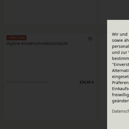
Wir und 
-20% Code
sowie äh
myOne Kinderschreibtischstuhl
personal
und zur 
bestimme
"Einvers
Alternat
eingeset
In verschiedenen Farben
274,95 €
Präferen
Einkaufs
freiwill
geänder
Daten­sc