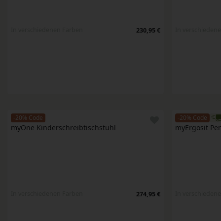
In verschiedenen Farben
In verschieden
230,95 €
-20% Code
-20% Code
myOne Kinderschreibtischstuhl
myErgosit Pen
In verschiedenen Farben
In verschieden
274,95 €