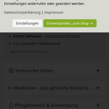
Einstellungen widerrufen oder geändert werden.
Daten­schutz­erklärung
|
Impressum
Fairer Paketversand
Einstellungen
Einverstanden, zum Shop →
34,95 € innerhalb ...
Sofort lieferbar
- Versand am Montag!
CO
-neutraler Paketversand
2
weitere Informationen
Technische Daten
BioKinder - Das gesunde Kinderzimmer
Pflegehinweis & Anwendung