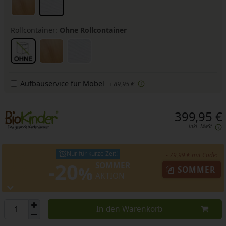
Rollcontainer:
Ohne Rollcontainer
Aufbauservice für Möbel
+ 89,95 €
399,95 €
inkl. MwSt.
Nur für kurze Zeit!
- 79,99 € mit Code:
-20
SOMMER
%
SOMMER
AKTION
In den Warenkorb