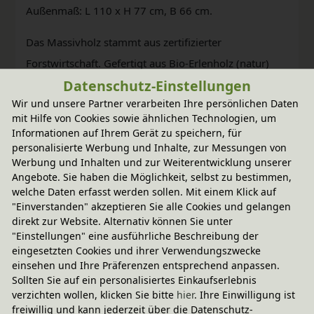
Außenmaß: L 110 x H 77 cm, B 66 cm.
Das Massivholz stammt aus zertifizierter
Forstwirtschaft. Gefertigt aus Bio-Erlenholz (natur)
Datenschutz-Einstellungen
und Bio-Kiefernholz (weiß). Die Beschaffenheit jedes
Wir und unsere Partner verarbeiten Ihre persönlichen Daten
Möbelstücks wird nur bei BioKinder durch bioola®
mit Hilfe von Cookies sowie ähnlichen Technologien, um
nature Öl bzw. bioola® colour Lasur aus natürlichen
Informationen auf Ihrem Gerät zu speichern, für
Erd- und Mineralpigmenten und pflanzlichem
personalisierte Werbung und Inhalte, zur Messungen von
Werbung und Inhalten und zur Weiterentwicklung unserer
Carnaubawachs erhalten und speichel- sowie
Angebote. Sie haben die Möglichkeit, selbst zu bestimmen,
schweißecht natürlich veredelt.
welche Daten erfasst werden sollen. Mit einem Klick auf
"Einverstanden" akzeptieren Sie alle Cookies und gelangen
direkt zur Website. Alternativ können Sie unter
"Einstellungen" eine ausführliche Beschreibung der
eingesetzten Cookies und ihrer Verwendungszwecke
einsehen und Ihre Präferenzen entsprechend anpassen.
Sollten Sie auf ein personalisiertes Einkaufserlebnis
verzichten wollen, klicken Sie bitte
hier
. Ihre Einwilligung ist
freiwillig und kann jederzeit über die Datenschutz-