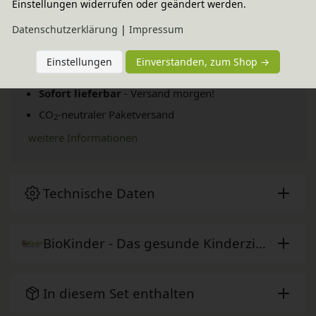
Einstellungen widerrufen oder geändert werden.
Daten­schutz­erklärung
|
Impressum
Fairer Paketversand
Einstellungen
Einverstanden, zum Shop →
34,95 € innerhalb ...
Sofort lieferbar
- Versand morgen!
CO
-neutraler Paketversand
2
weitere Informationen
Technische Daten
BioKinder - Das gesunde Kinderzimmer
In diesem Set enthalten