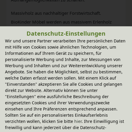
Massivholz aus nachhaltiger Forstwirtschaft.
BioKinder Möbel werden aus massivem Erlenholz
(natur) und Kiefernholz (weiß und bunt lasiert)
Datenschutz-Einstellungen
gefertigt. Die natürliche Beschaffenheit jedes
Wir und unsere Partner verarbeiten Ihre persönlichen Daten
mit Hilfe von Cookies sowie ähnlichen Technologien, um
Möbelstücks wird durch bioola® nature Öl bzw.
Informationen auf Ihrem Gerät zu speichern, für
bioola® colour Lasur aus natürlichen Erd- und
personalisierte Werbung und Inhalte, zur Messungen von
Werbung und Inhalten und zur Weiterentwicklung unserer
Mineralpigmenten und pflanzlichem Carnaubawachs
Angebote. Sie haben die Möglichkeit, selbst zu bestimmen,
erhalten und weiter veredelt.
welche Daten erfasst werden sollen. Mit einem Klick auf
"Einverstanden" akzeptieren Sie alle Cookies und gelangen
direkt zur Website. Alternativ können Sie unter
"Einstellungen" eine ausführliche Beschreibung der
eingesetzten Cookies und ihrer Verwendungszwecke
einsehen und Ihre Präferenzen entsprechend anpassen.
Sollten Sie auf ein personalisiertes Einkaufserlebnis
verzichten wollen, klicken Sie bitte
hier
. Ihre Einwilligung ist
freiwillig und kann jederzeit über die Datenschutz-