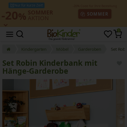
Nur für kurze Zeit!
-20
SOMMER
%
SOMMER
AKTION
0
Kindergarten
Möbel
Garderoben
Set Rob
Set Robin Kinderbank mit
Hänge-Garderobe