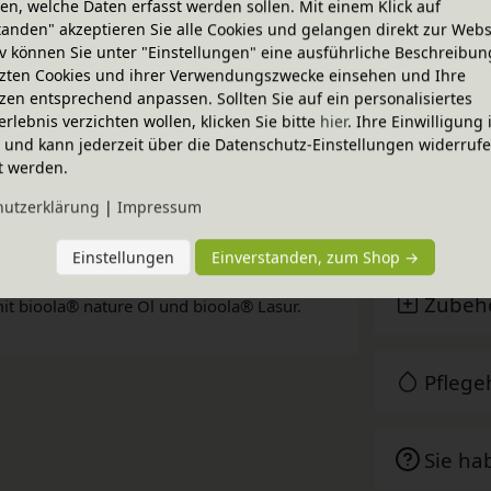
n, welche Daten erfasst werden sollen. Mit einem Klick auf
. Zur praktischen Unterbringung von
tanden" akzeptieren Sie alle Cookies und gelangen direkt zur Webs
iv können Sie unter "Einstellungen" eine ausführliche Beschreibun
zten Cookies und ihrer Verwendungszwecke einsehen und Ihre
.
zen entsprechend anpassen. Sollten Sie auf ein personalisiertes
erlebnis verzichten wollen, klicken Sie bitte
hier
. Ihre Einwilligung 
ig und kann jederzeit über die Datenschutz-Einstellungen widerruf
Techni
t werden.
 dem Leon Schreibtisch und einem
hutz­erklärung
|
Impressum
BioKin
Einstellungen
Einverstanden, zum Shop →
öbel werden aus massivem Erlenholz (natur)
Zubeh
 mit bioola® nature Öl und bioola® Lasur.
Pfleg
Sie ha