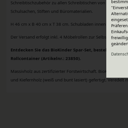
bestimme
Schreibtischzubehör zu allen Schreibtischen von BioKinder
"Einvers
Schulsachen, Stiften und Büromaterialien.
Alternat
eingeset
H 46 cm x B 40 cm x T 38 cm. Schubladen innen 30 x 30 cm
Präferen
Einkaufs
Der Versand erfolgt inkl. 4 Möbelrollen zur Selbstmontage.
freiwill
geänder
Entdecken Sie das BioKinder Spar-Set, bestehend aus
Daten­sc
Rollcontainer (Artikelnr.: 23850).
Massivholz aus zertifizierter Forstwirtschaft. BioKinder M
und Kiefernholz (weiß und bunt lasiert) gefertigt. Veredelt