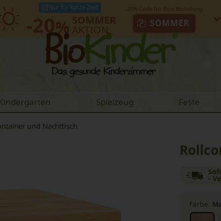
Nur für kurze Zeit!
-20
SOMMER
%
SOMMER
AKTION
Kindergarten
Spielzeug
Feste
ontainer und Nachttisch
Rollco
Sof
- V
Farbe:
Ma