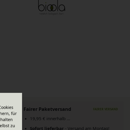
Cookies
Fairer Paketversand
hern, für
19,95 € innerhalb ...
halten
elbst zu
Sofort lieferbar
- Versand am Montag!