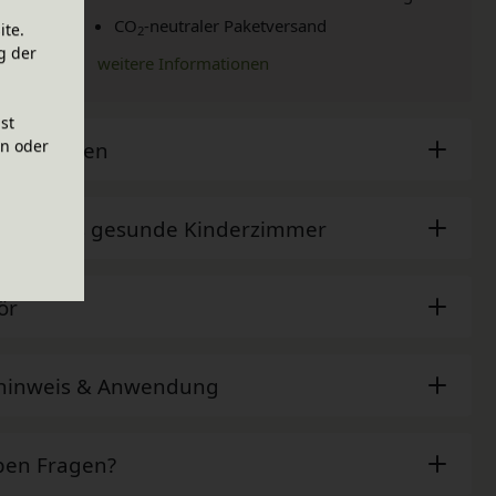
CO
-neutraler Paketversand
ite.
2
g der
weitere Informationen
ist
en oder
sche Daten
der - Das gesunde Kinderzimmer
ör
ehinweis & Anwendung
ben Fragen?