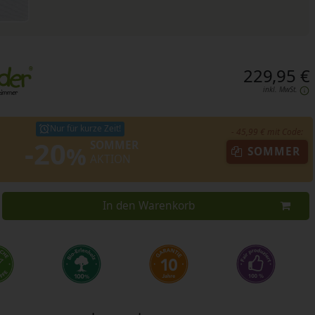
229,95 €
inkl. MwSt.
Nur für kurze Zeit!
- 45,99 € mit Code:
-20
SOMMER
%
SOMMER
AKTION
In den Warenkorb