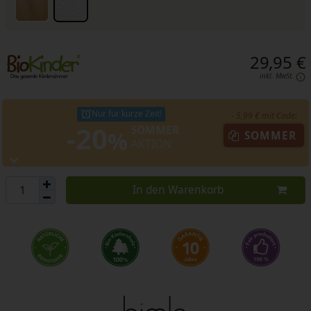
29,95 €
inkl. MwSt.
Nur für kurze Zeit!
- 5,99 € mit Code:
-20
SOMMER
%
SOMMER
AKTION
In den Warenkorb