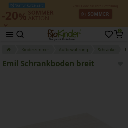
Nur für kurze Zeit!
-20
SOMMER
%
SOMMER
AKTION
0
Kinderzimmer
Aufbewahrung
Schränke
E
Emil Schrankboden breit