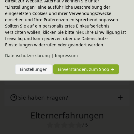
direkt zur Website. Alternativ können Sie unter
"Einstellungen" eine ausführliche Beschreibung der
Technische Daten
eingesetzten Cookies und ihrer Verwendungszwecke
einsehen und Ihre Präferenzen entsprechend anpassen.
Sollten Sie auf ein personalisiertes Einkaufserlebnis
verzichten wollen, klicken Sie bitte
hier
. Ihre Einwilligung ist
BioKinder - Das gesunde Kinderzimmer
freiwillig und kann jederzeit über die Datenschutz-
Einstellungen widerrufen oder geändert werden.
Zubehör
Daten­schutz­erklärung
|
Impressum
Einstellungen
Einverstanden, zum Shop →
Pflegehinweis & Anwendung
Sie haben Fragen?
Elternerfahrungen
/ 5