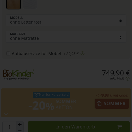
MODELL
MATRATZE
Aufbauservice für Möbel
+ 89,95 €
749,90 €
inkl. MwSt.
Nur für kurze Zeit!
- 149,98 € mit Code:
-20
SOMMER
%
SOMMER
AKTION
In den Warenkorb