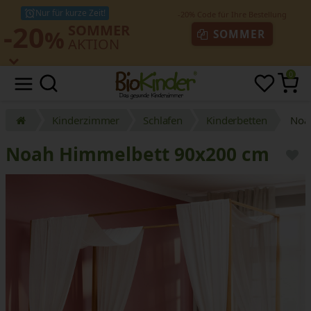
Nur für kurze Zeit!
-20
SOMMER
%
SOMMER
AKTION
0
Kinderzimmer
Schlafen
Kinderbetten
Noa
Noah Himmelbett 90x200 cm