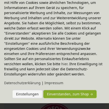
wählbar mit Schafschurwolle aus kontrolliert
mit Hilfe von Cookies sowie ähnlichen Technologien, um
Informationen auf Ihrem Gerät zu speichern, für
biologischer Tierhaltung oder Baumwolle aus
personalisierte Werbung und Inhalte, zur Messungen von
kontrolliert biologischem Anbau.
Werbung und Inhalten und zur Weiterentwicklung unserer
Schafschurwolle
wärmt im Winter und kühlt im
Angebote. Sie haben die Möglichkeit, selbst zu bestimmen,
welche Daten erfasst werden sollen. Mit einem Klick auf
Sommer. Schafwolle wirkt außerdem klimatisierend
"Einverstanden" akzeptieren Sie alle Cookies und gelangen
und hat natürliche antibakterielle Eigenschaften.
direkt zur Website. Alternativ können Sie unter
"Einstellungen" eine ausführliche Beschreibung der
Baumwolle
aus kontrolliert biologischem Anbau
eingesetzten Cookies und ihrer Verwendungszwecke
hingegen ist besonders gut für Allergiker geeignet.
einsehen und Ihre Präferenzen entsprechend anpassen.
Sollten Sie auf ein personalisiertes Einkaufserlebnis
Außerdem ist Baumwolle feuchtigkeitsausgleichend,
verzichten wollen, klicken Sie bitte
hier
. Ihre Einwilligung ist
atmungsaktiv und hautfreundlich. Diese Variante der
freiwillig und kann jederzeit über die Datenschutz-
Matratze ist vegan und enthält keine tierischen
Einstellungen widerrufen oder geändert werden.
Bestandteile.
Daten­schutz­erklärung
|
Impressum
Einstellungen
Einverstanden, zum Shop →