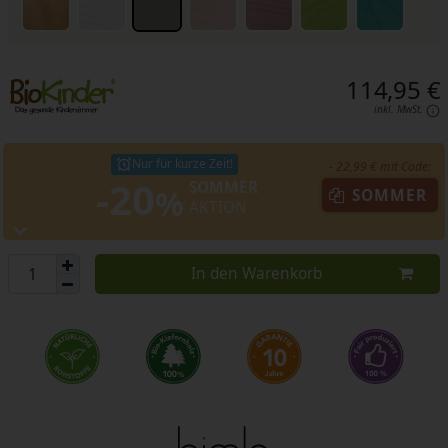
114,95 €
inkl. MwSt.
Nur für kurze Zeit!
- 22,99 € mit Code:
-20
SOMMER
%
SOMMER
AKTION
In den Warenkorb