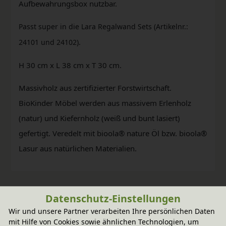
Aufbewahrungsbox nutzbar.
Passt
super in die
Lara Regalwand Sets (Artikelnr.:
24101 und 24102).
H 30 cm x L 38 cm x T 30 cm.
Massivholz aus zertifizierter Forstwirtschaft.
BioKinder Möbel werden aus massivem Erlenholz
(natur) und Kiefernholz (weiß und bunt lasiert)
gefertigt. Veredelt mit bioola® nature Öl bzw. bioola®
Lasur aus natürlichen Materialien.
Datenschutz-Einstellungen
Wir und unsere Partner verarbeiten Ihre persönlichen Daten
mit Hilfe von Cookies sowie ähnlichen Technologien, um