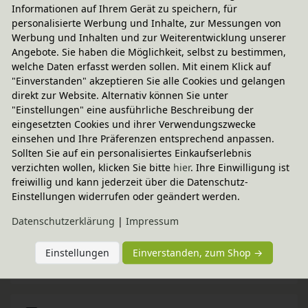
Informationen auf Ihrem Gerät zu speichern, für
personalisierte Werbung und Inhalte, zur Messungen von
Werbung und Inhalten und zur Weiterentwicklung unserer
Angebote. Sie haben die Möglichkeit, selbst zu bestimmen,
welche Daten erfasst werden sollen. Mit einem Klick auf
Fairer Paketversand
"Einverstanden" akzeptieren Sie alle Cookies und gelangen
5,95 € innerhalb ...
direkt zur Website. Alternativ können Sie unter
"Einstellungen" eine ausführliche Beschreibung der
Sofort lieferbar
- Versand am Montag!
eingesetzten Cookies und ihrer Verwendungszwecke
CO
-neutraler Paketversand
einsehen und Ihre Präferenzen entsprechend anpassen.
2
Sollten Sie auf ein personalisiertes Einkaufserlebnis
weitere Informationen
verzichten wollen, klicken Sie bitte
hier
. Ihre Einwilligung ist
freiwillig und kann jederzeit über die Datenschutz-
Einstellungen widerrufen oder geändert werden.
Technische Daten
Daten­schutz­erklärung
|
Impressum
Einstellungen
Einverstanden, zum Shop →
BioKinder - Das gesunde Kinderzimmer