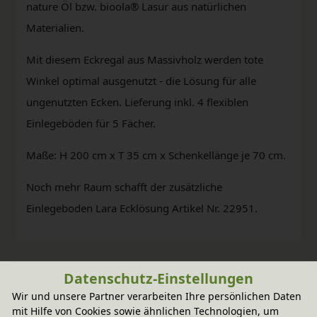
nature Öl bzw. bioola® Lasur aus natürlichen
Materialien.
Mit diesem Eckregal aus Massivholz werden tote
Winkel optimal ausgenutzt - die Lösung für alle
ungenutzten Ecken. Lieferung inkl. 4 flexiblen
Einlegeböden für 5 Fächer.
Maße: H 200 cm x T 35 cm x Schenkellänge je 70 cm.
Noch mehr Raum schafft der zusätzliche
Einlegeboden Lara Ecklösung Artikel Nr. 22951.
Datenschutz-Einstellungen
Wir und unsere Partner verarbeiten Ihre persönlichen Daten
mit Hilfe von Cookies sowie ähnlichen Technologien, um