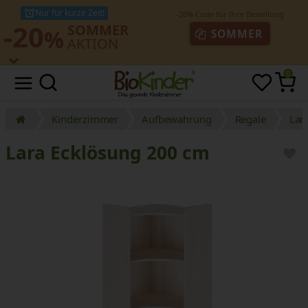
Nur für kurze Zeit!
-20
SOMMER
%
SOMMER
AKTION
0
Kinderzimmer
Aufbewahrung
Regale
Lar
Lara Ecklösung 200 cm