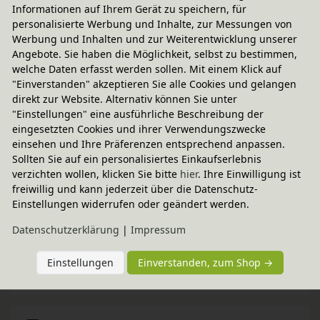
Informationen auf Ihrem Gerät zu speichern, für
personalisierte Werbung und Inhalte, zur Messungen von
Werbung und Inhalten und zur Weiterentwicklung unserer
Angebote. Sie haben die Möglichkeit, selbst zu bestimmen,
welche Daten erfasst werden sollen. Mit einem Klick auf
Versand per Spedition
"Einverstanden" akzeptieren Sie alle Cookies und gelangen
49,95 € innerhalb ...
direkt zur Website. Alternativ können Sie unter
"Einstellungen" eine ausführliche Beschreibung der
Sofort lieferbar
eingesetzten Cookies und ihrer Verwendungszwecke
Lieferung mit 2-Mann-Spedition bis ins Zimmer
einsehen und Ihre Präferenzen entsprechend anpassen.
Sollten Sie auf ein personalisiertes Einkaufserlebnis
weitere Informationen
verzichten wollen, klicken Sie bitte
hier
. Ihre Einwilligung ist
freiwillig und kann jederzeit über die Datenschutz-
Einstellungen widerrufen oder geändert werden.
Technische Daten
Daten­schutz­erklärung
|
Impressum
Einstellungen
Einverstanden, zum Shop →
BioKinder - Das gesunde Kinderzimmer