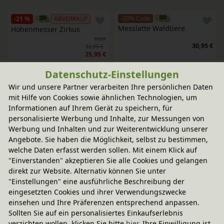
-20% Code
-21 %
ABVERKAUF
Messlatte Waldtiere
Höhenmesser Zirkus
statt
30,95 €
32,95 €
25,95 €
Datenschutz-Einstellungen
-20% Code
-18 %
ABVERKAUF
Wir und unsere Partner verarbeiten Ihre persönlichen Daten
Messleiste Zollstock
Höhenmesser Haus
mit Hilfe von Cookies sowie ähnlichen Technologien, um
statt
Informationen auf Ihrem Gerät zu speichern, für
21,95 €
32,95 €
26,95 €
personalisierte Werbung und Inhalte, zur Messungen von
Werbung und Inhalten und zur Weiterentwicklung unserer
Angebote. Sie haben die Möglichkeit, selbst zu bestimmen,
-20% Code
-20% Code
welche Daten erfasst werden sollen. Mit einem Klick auf
Messleiste
Messleiste Auf der Lichtung
"Einverstanden" akzeptieren Sie alle Cookies und gelangen
In verschiedenen
16,95 €
Farben
direkt zur Website. Alternativ können Sie unter
38,95 €
"Einstellungen" eine ausführliche Beschreibung der
eingesetzten Cookies und ihrer Verwendungszwecke
-20% Code
-20% Code
einsehen und Ihre Präferenzen entsprechend anpassen.
Messleiste Feuerwehr
Messlatte Messleiste 
Sollten Sie auf ein personalisiertes Einkaufserlebnis
Dschungel aus Holz
18,95 €
verzichten wollen, klicken Sie bitte
hier
. Ihre Einwilligung ist