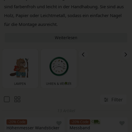
sind farbenfroh und leicht in der Handhabung. Sie sind aus
Holz, Papier oder Leichtmetall, sodass ein einfacher Nagel
für die Montage ausreicht.
Weiterlesen
LAMPEN
UHREN & WECKER
SP
MESSLEISTEN
Filter
13 Artikel
-20% Code
-20% Code
Höhenmesser Wandsticker 
Messband