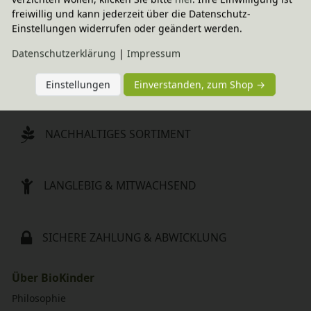
15,95 €
freiwillig und kann jederzeit über die Datenschutz-
Einstellungen widerrufen oder geändert werden.
Daten­schutz­erklärung
|
Impressum
SCHNELLE LIEFERUNG
Einstellungen
Einverstanden, zum Shop →
NACHHALTIGES SORTIMENT
LANGLEBIG & MITWACHSEND
SICHERE ZAHLUNG & ABWICKLUNG
Über BioKinder
Philosophie