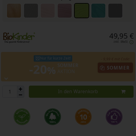
49,95 €
inkl. MwSt.
Nur für kurze Zeit!
- 9,99 € mit Code:
-20
SOMMER
%
SOMMER
AKTION
In den Warenkorb