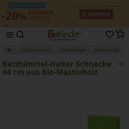
Nur für kurze Zeit!
-20
SOMMER
%
SOMMER
AKTION
0
Kinderzimmer
Heimtextilien
Betthimmel
Betthimmel-Halter Schnecke
44 cm aus Bio-Massivholz