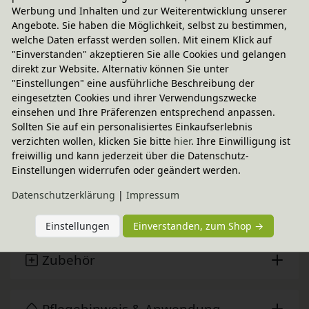
Werbung und Inhalten und zur Weiterentwicklung unserer
Fairer Paketversand
Angebote. Sie haben die Möglichkeit, selbst zu bestimmen,
welche Daten erfasst werden sollen. Mit einem Klick auf
5,95 € innerhalb ...
"Einverstanden" akzeptieren Sie alle Cookies und gelangen
Sofort lieferbar
- Versand am Montag!
direkt zur Website. Alternativ können Sie unter
"Einstellungen" eine ausführliche Beschreibung der
CO
-neutraler Paketversand
2
eingesetzten Cookies und ihrer Verwendungszwecke
weitere Informationen
einsehen und Ihre Präferenzen entsprechend anpassen.
Sollten Sie auf ein personalisiertes Einkaufserlebnis
verzichten wollen, klicken Sie bitte
hier
. Ihre Einwilligung ist
freiwillig und kann jederzeit über die Datenschutz-
Technische Daten
Einstellungen widerrufen oder geändert werden.
Daten­schutz­erklärung
|
Impressum
BioKinder - Das gesunde Kinderzimmer
Einstellungen
Einverstanden, zum Shop →
Zubehör
Pflegehinweis & Anwendung