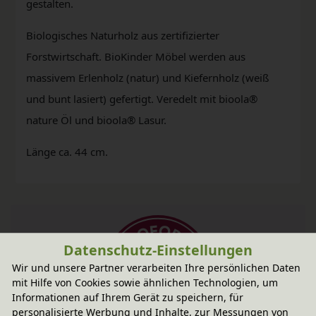
gestalten.
Biologisches Naturholz aus zertifizierter
Forstwirtschaft. BioKinder Möbel werden aus
massivem Erlenholz (natur) und Kiefernholz (weiß
und bunt lasiert) gefertigt. Veredelt mit bioola®
nature Öl und bioola® Lasur.
Länge ca. 44 cm.
Datenschutz-Einstellungen
Wir und unsere Partner verarbeiten Ihre persönlichen Daten
mit Hilfe von Cookies sowie ähnlichen Technologien, um
Informationen auf Ihrem Gerät zu speichern, für
personalisierte Werbung und Inhalte, zur Messungen von