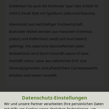
Entdecken Sie auch die BioKinder Spar-Sets Artikel Nr.
29053 (Noah Bett mit Spielturm oder/und Rutsche).
Massivholz aus nachhaltiger Forstwirtschaft.
BioKinder Möbel werden aus massivem Erlenholz
(natur) und Kiefernholz (weiß und bunt lasiert)
gefertigt. Die natürliche Beschaffenheit jedes
Möbelstücks wird durch bioola® nature Öl bzw.
bioola® colour Lasur aus natürlichen Erd- und
Mineralpigmenten und pflanzlichem Carnaubawachs
erhalten und weiter veredelt.
Datenschutz-Einstellungen
Wir und unsere Partner verarbeiten Ihre persönlichen Daten
mit Hilfe von Cookies sowie ähnlichen Technologien, um