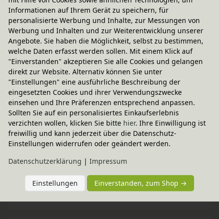
Informationen auf Ihrem Gerät zu speichern, für
personalisierte Werbung und Inhalte, zur Messungen von
Werbung und Inhalten und zur Weiterentwicklung unserer
Angebote. Sie haben die Möglichkeit, selbst zu bestimmen,
welche Daten erfasst werden sollen. Mit einem Klick auf
Versand per Spedition
"Einverstanden" akzeptieren Sie alle Cookies und gelangen
direkt zur Website. Alternativ können Sie unter
69,95 € innerhalb ...
"Einstellungen" eine ausführliche Beschreibung der
Sofort lieferbar
eingesetzten Cookies und ihrer Verwendungszwecke
einsehen und Ihre Präferenzen entsprechend anpassen.
Lieferung mit 2-Mann-Spedition bis ins Zimmer
Sollten Sie auf ein personalisiertes Einkaufserlebnis
weitere Informationen
verzichten wollen, klicken Sie bitte
hier
. Ihre Einwilligung ist
freiwillig und kann jederzeit über die Datenschutz-
Einstellungen widerrufen oder geändert werden.
Technische Daten
Daten­schutz­erklärung
|
Impressum
Einstellungen
Einverstanden, zum Shop →
BioKinder - Das gesunde Kinderzimmer