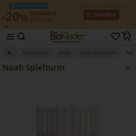
Nur für kurze Zeit!
-20
SOMMER
%
SOMMER
AKTION
0
Möbelserien
Noah
Noah Bettsystem
Noah
Noah Spielturm