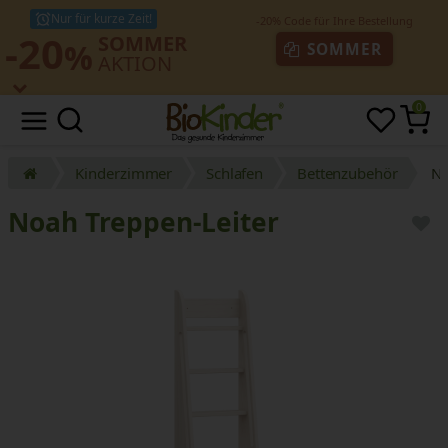
Nur für kurze Zeit!
-20
SOMMER
%
SOMMER
AKTION
0
Kinderzimmer
Schlafen
Bettenzubehör
No
Noah Treppen-Leiter