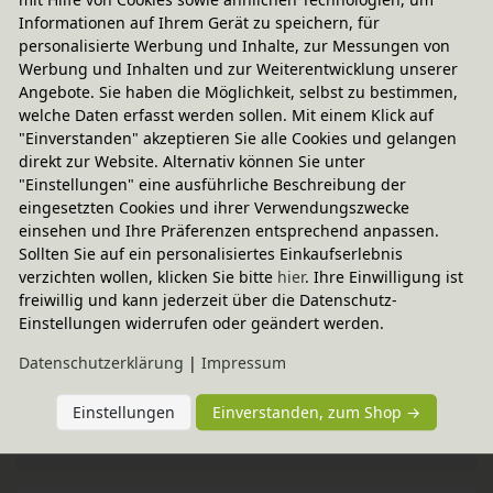
Schlafumgebung.
Informationen auf Ihrem Gerät zu speichern, für
personalisierte Werbung und Inhalte, zur Messungen von
Werbung und Inhalten und zur Weiterentwicklung unserer
Angebote. Sie haben die Möglichkeit, selbst zu bestimmen,
welche Daten erfasst werden sollen. Mit einem Klick auf
"Einverstanden" akzeptieren Sie alle Cookies und gelangen
direkt zur Website. Alternativ können Sie unter
"Einstellungen" eine ausführliche Beschreibung der
eingesetzten Cookies und ihrer Verwendungszwecke
einsehen und Ihre Präferenzen entsprechend anpassen.
Sollten Sie auf ein personalisiertes Einkaufserlebnis
verzichten wollen, klicken Sie bitte
hier
. Ihre Einwilligung ist
Fairer Paketversand
freiwillig und kann jederzeit über die Datenschutz-
Einstellungen widerrufen oder geändert werden.
19,95 € innerhalb ...
Sofort lieferbar
- Versand am Montag!
Daten­schutz­erklärung
|
Impressum
CO
-neutraler Paketversand
2
Einstellungen
Einverstanden, zum Shop →
weitere Informationen