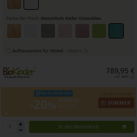
Farbe der Front:
Massivholz Kiefer Ozeanblau
Aufbauservice für Möbel
+ 89,95 €
789,95 €
inkl. MwSt.
Nur für kurze Zeit!
- 157,99 € mit Code:
-20
SOMMER
%
SOMMER
AKTION
In den Warenkorb