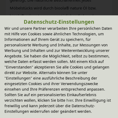
Möbelstücks wird durch bioola® nature Öl bzw.
bioola® colour Lasur aus natürlichen Erd- und
Datenschutz-Einstellungen
Mineralpigmenten und pflanzlichem Carnaubawachs
Wir und unsere Partner verarbeiten Ihre persönlichen Daten
erhalten und weiter veredelt.
mit Hilfe von Cookies sowie ähnlichen Technologien, um
Informationen auf Ihrem Gerät zu speichern, für
personalisierte Werbung und Inhalte, zur Messungen von
Werbung und Inhalten und zur Weiterentwicklung unserer
Angebote. Sie haben die Möglichkeit, selbst zu bestimmen,
welche Daten erfasst werden sollen. Mit einem Klick auf
"Einverstanden" akzeptieren Sie alle Cookies und gelangen
direkt zur Website. Alternativ können Sie unter
"Einstellungen" eine ausführliche Beschreibung der
eingesetzten Cookies und ihrer Verwendungszwecke
einsehen und Ihre Präferenzen entsprechend anpassen.
Sollten Sie auf ein personalisiertes Einkaufserlebnis
Fairer Paketversand
verzichten wollen, klicken Sie bitte
hier
. Ihre Einwilligung ist
freiwillig und kann jederzeit über die Datenschutz-
34,95 € innerhalb ...
Einstellungen widerrufen oder geändert werden.
Sofort lieferbar
- Versand am Montag!