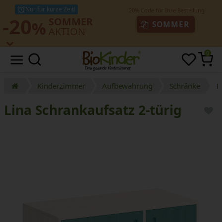
Nur für kurze Zeit!
-20
SOMMER
%
SOMMER
AKTION
0
Kinderzimmer
Aufbewahrung
Schränke
L
Lina Schrankaufsatz 2-türig