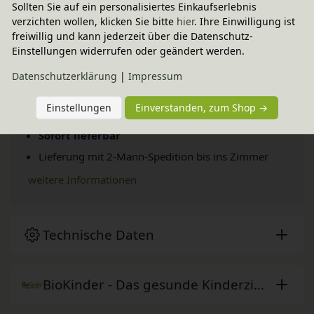
Sollten Sie auf ein personalisiertes Einkaufserlebnis
verzichten wollen, klicken Sie bitte
hier
. Ihre Einwilligung ist
freiwillig und kann jederzeit über die Datenschutz-
Einstellungen widerrufen oder geändert werden.
Daten­schutz­erklärung
|
Impressum
Versand per Spedition
Einstellungen
Einverstanden, zum Shop →
69,95 € innerhalb ...
Sofort lieferbar
Lieferung mit 2-Mann-Spedition bis ins Zimmer
weitere Informationen
Technische Daten
BioKinder - Das gesunde Kinderzimmer