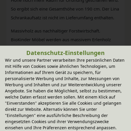
So ergibt sich eine Gesamthöhe von 190 cm. Der Lina
Schrankaufsatz ist nicht im Lieferumfang enthalten.
Massivholz aus nachhaltiger Forstwirtschaft.
BioKinder Möbel werden aus massivem Erlenholz
(natur) und Kiefernholz (weiß und bunt lasiert)
Datenschutz-Einstellungen
gefertigt. Die natürliche Beschaffenheit jedes
Wir und unsere Partner verarbeiten Ihre persönlichen Daten
Möbelstücks wird durch bioola® nature Öl bzw.
mit Hilfe von Cookies sowie ähnlichen Technologien, um
Informationen auf Ihrem Gerät zu speichern, für
bioola® colour Lasur aus natürlichen Erd- und
personalisierte Werbung und Inhalte, zur Messungen von
Mineralpigmenten und pflanzlichem Carnaubawachs
Werbung und Inhalten und zur Weiterentwicklung unserer
Angebote. Sie haben die Möglichkeit, selbst zu bestimmen,
erhalten und weiter veredelt.
welche Daten erfasst werden sollen. Mit einem Klick auf
"Einverstanden" akzeptieren Sie alle Cookies und gelangen
direkt zur Website. Alternativ können Sie unter
"Einstellungen" eine ausführliche Beschreibung der
eingesetzten Cookies und ihrer Verwendungszwecke
einsehen und Ihre Präferenzen entsprechend anpassen.