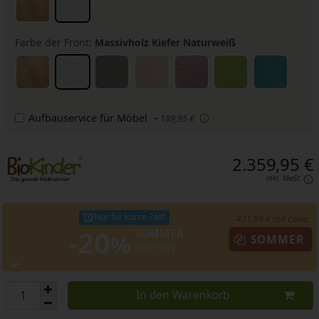
Farbe der Front:
Massivholz Kiefer Naturweiß
Aufbauservice für Möbel
+ 189,95 €
2.359,95 €
inkl. MwSt.
Nur für kurze Zeit!
- 471,99 € mit Code:
-20
SOMMER
%
SOMMER
AKTION
In den Warenkorb