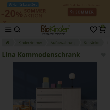
Nur für kurze Zeit!
-20
SOMMER
%
SOMMER
AKTION
0
Kinderzimmer
Aufbewahrung
Schränke
L
Lina Kommodenschrank