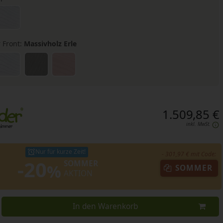
 Front:
Massivholz Erle
1.509,85 €
inkl. MwSt.
Nur für kurze Zeit!
- 301,97 € mit Code:
-20
SOMMER
%
SOMMER
AKTION
In den Warenkorb