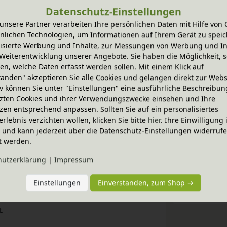
nstallierte Kleiderstange für Jacken, Kleider,
Datenschutz-Einstellungen
feste Ordnungsfach Platz für weitere
unsere Partner verarbeiten Ihre persönlichen Daten mit Hilfe von 
nlichen Technologien, um Informationen auf Ihrem Gerät zu speic
ankelement bietet dank des Einlegebodens
isierte Werbung und Inhalte, zur Messungen von Werbung und In
. So sorgt die durchdachte
Weiterentwicklung unserer Angebote. Sie haben die Möglichkeit, s
d Ordnung.
n, welche Daten erfasst werden sollen. Mit einem Klick auf
tanden" akzeptieren Sie alle Cookies und gelangen direkt zur Webs
Techni
iv können Sie unter "Einstellungen" eine ausführliche Beschreibun
lu-Leichtlaufschienen ausgestattet, sodass
zten Cookies und ihrer Verwendungszwecke einsehen und Ihre
gefrästen Griffmulden verleihen dem Set
zen entsprechend anpassen. Sollten Sie auf ein personalisiertes
BioKin
isch in jedes Kinderzimmer einfügt.
erlebnis verzichten wollen, klicken Sie bitte
hier
. Ihre Einwilligung 
ig und kann jederzeit über die Datenschutz-Einstellungen widerruf
t werden.
Zubeh
hutz­erklärung
|
Impressum
 T 55 x H 120 cm
 T 55 x H 40 cm
Einstellungen
Einverstanden, zum Shop →
Sie ha
.