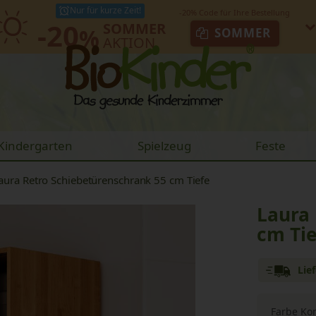
Nur für kurze Zeit!
-20
SOMMER
%
SOMMER
AKTION
Kindergarten
Spielzeug
Feste
aura Retro Schiebetürenschrank 55 cm Tiefe
Laura
cm Ti
Lie
Farbe Ko