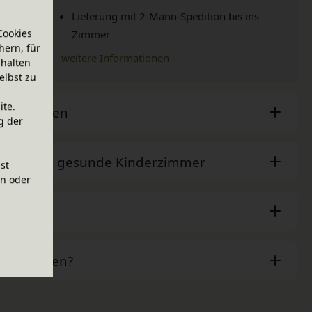
Lieferung mit 2-Mann-Spedition bis ins
Cookies
Zimmer
hern, für
weitere Informationen
halten
elbst zu
ite.
sche Daten
g der
der - Das gesunde Kinderzimmer
ist
en oder
ör
ben Fragen?