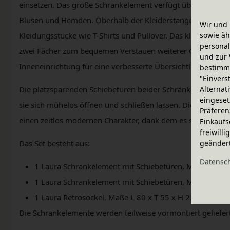
einsetzen. Das große Schrankelement verfügt über eine fest i
Blusen und Hemden. Oberhalb der Kleiderstange bietet das 
Wir und 
sowie äh
Kleidungsstücke wie T-Shirts und Pullover. Das kleine Schr
personal
zwei Fächer zum bequemen Verstauen weiterer Gegenstände
und zur 
Inneneinrichtung für eine verbesserte Übersichtlichkeit un
bestimme
"Einvers
Alternat
Die platzsparenden Schiebetüren beider Schränke sind mit A
eingeset
sie sich mühelos öffnen und schließen lassen. Die elegant 
Präferen
einen zeitlos modernen Charakter, dank dem es sich harmon
Einkaufs
freiwill
geänder
Das Set besteht aus:
Daten­sc
1 Laura Schrankelement mit Schiebetüren, Maße L 80 x
1 Laura Schrankelement mit Schiebetüren, Maße L 80 x
1 Laura Retrosockel, Maße L 80 x T 55 x H 22 cm
Die Schrankelemente werden teilweise vormontiert geliefert