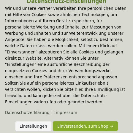
Datenschutz-Einstellungen
Wir und unsere Partner verarbeiten Ihre persönlichen Daten
mit Hilfe von Cookies sowie ähnlichen Technologien, um
Informationen auf Ihrem Gerät zu speichern, für
personalisierte Werbung und Inhalte, zur Messungen von
Werbung und Inhalten und zur Weiterentwicklung unserer
Angebote. Sie haben die Möglichkeit, selbst zu bestimmen,
welche Daten erfasst werden sollen. Mit einem Klick auf
"Einverstanden" akzeptieren Sie alle Cookies und gelangen
direkt zur Website. Alternativ können Sie unter
"Einstellungen" eine ausführliche Beschreibung der
Versand per Spedition
eingesetzten Cookies und ihrer Verwendungszwecke
49,95 € innerhalb ...
einsehen und Ihre Präferenzen entsprechend anpassen.
Sollten Sie auf ein personalisiertes Einkaufserlebnis
Sofort lieferbar
verzichten wollen, klicken Sie bitte
hier
. Ihre Einwilligung ist
Lieferung mit 2-Mann-Spedition bis ins Zimmer
freiwillig und kann jederzeit über die Datenschutz-
Einstellungen widerrufen oder geändert werden.
weitere Informationen
Daten­schutz­erklärung
|
Impressum
Einstellungen
Einverstanden, zum Shop →
Technische Daten