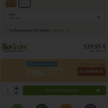
HÖHE
Aufbauservice für Möbel
+ 89,95 €
539,95 €
inkl. MwSt.
Nur für kurze Zeit!
- 107,99 € mit Code:
-20
SOMMER
%
SOMMER
AKTION
In den Warenkorb