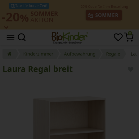
Nur für kurze Zeit!
-20
SOMMER
%
SOMMER
AKTION
0
Kinderzimmer
Aufbewahrung
Regale
Laur
Laura Regal breit