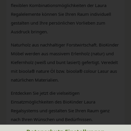
flexiblen Kombinationsmöglichkeiten der Laura
Regalelemente können Sie Ihren Raum individuell
gestalten und Ihre persönlichen Vorlieben zum
Ausdruck bringen.
Naturholz aus nachhaltiger Forstwirtschaft. BioKinder
Möbel werden aus massivem Erlenholz (natur) und
Kiefernholz (weiß und bunt lasiert) gefertigt. Veredelt
mit bioola® nature Öl bzw. bioola® colour Lasur aus
natürlichen Materialien.
Entdecken Sie jetzt die vielseitigen
Einsatzmöglichkeiten des BioKinder Laura
Regalsystems und gestalten Sie Ihren Raum ganz
nach Ihren Wünschen und Bedürfnissen.