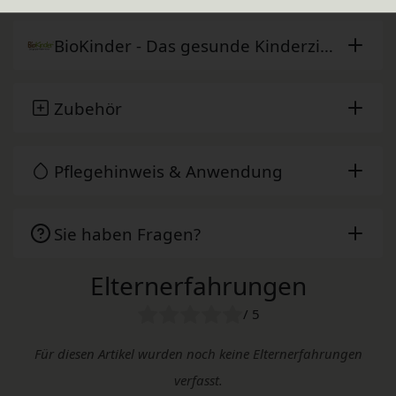
BioKinder - Das gesunde Kinderzimmer
Zubehör
Pflegehinweis & Anwendung
Sie haben Fragen?
Elternerfahrungen
/ 5
Für diesen Artikel wurden noch keine Elternerfahrungen
verfasst.