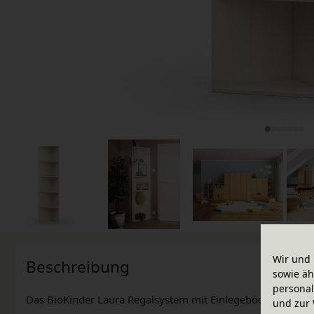
Wir und 
Beschreibung
sowie äh
personal
Das BioKinder Laura Regalsystem mit Einlegeböden bietet ei
und zur 