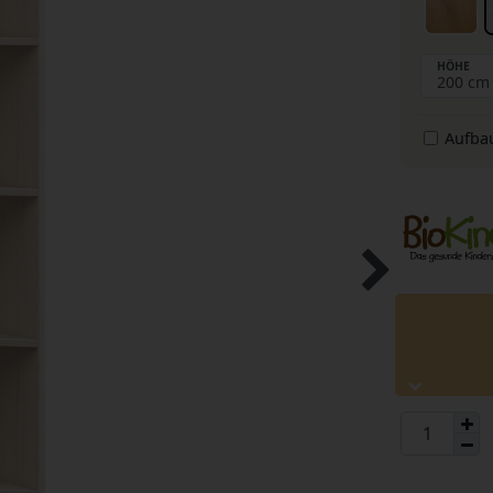
HÖHE
Aufba