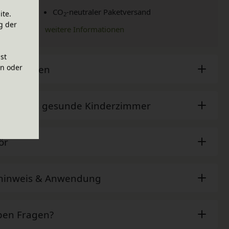
CO
-neutraler Paketversand
ite.
2
g der
weitere Informationen
ist
en oder
sche Daten
der - Das gesunde Kinderzimmer
ör
ehinweis & Anwendung
ben Fragen?