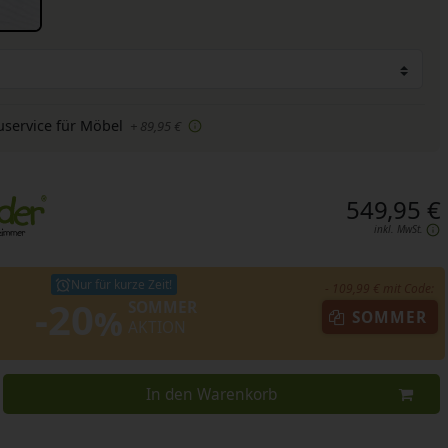
uservice für Möbel
+ 89,95 €
549,95 €
inkl. MwSt.
Nur für kurze Zeit!
- 109,99 € mit Code:
-20
SOMMER
%
SOMMER
AKTION
In den Warenkorb