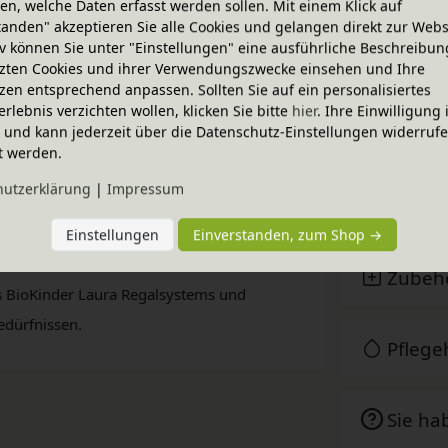
n, welche Daten erfasst werden sollen. Mit einem Klick auf
öhen (120 cm, 160 cm und 200 cm).
tanden" akzeptieren Sie alle Cookies und gelangen direkt zur Webs
iv können Sie unter "Einstellungen" eine ausführliche Beschreibun
hrung verschiedener Gegenstände, sei es
zten Cookies und ihrer Verwendungszwecke einsehen und Ihre
blen Kombinationsmöglichkeiten der Laura
zen entsprechend anpassen. Sollten Sie auf ein personalisiertes
erlebnis verzichten wollen, klicken Sie bitte
hier
. Ihre Einwilligung 
 und Ihre persönlichen Vorlieben zum
ig und kann jederzeit über die Datenschutz-Einstellungen widerruf
Techni
t werden.
hutz­erklärung
|
Impressum
el werden aus massivem Erlenholz (natur)
BioKin
 mit bioola® nature Öl bzw. bioola® colour
Einstellungen
Einverstanden, zum Shop →
Zubeh
des BioKinder Laura Regalsystems und
edürfnissen.
Pfleg
Sie ha