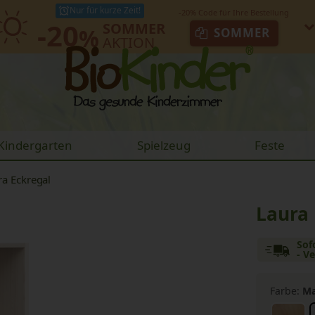
Nur für kurze Zeit!
-20
SOMMER
%
SOMMER
AKTION
Kindergarten
Spielzeug
Feste
ra Eckregal
Laura 
Sof
- V
Farbe:
Ma