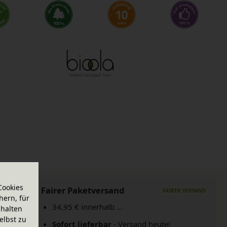
Cookies
Fairer Paketversand
hern, für
34,95 € innerhalb ...
halten
elbst zu
Sofort lieferbar
- Versand heute!