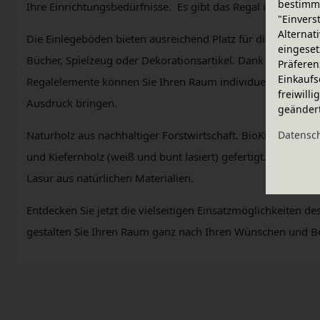
bestimme
Ihre Einrichtungsbedürfnisse. Es gibt das Regal in drei H
"Einvers
Alternat
Die Einlegeböden bieten ausreichend Platz für die Aufbewa
eingeset
Bücher, Spielzeug oder Dekorationsartikel. Dank der flexi
Präferen
Einkaufs
Regalelemente können Sie Ihren Raum individuell gestalten
freiwill
Ausdruck bringen.
geänder
Daten­sc
Naturholz aus nachhaltiger Forstwirtschaft. BioKinder Möb
und Kiefernholz (weiß und bunt lasiert) gefertigt. Veredelt
Lasur aus natürlichen Materialien.
Entdecken Sie jetzt die vielseitigen Einsatzmöglichkeiten 
gestalten Sie Ihren Raum ganz nach Ihren Wünschen und B