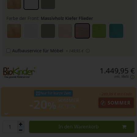
Farbe der Front:
Massivholz Kiefer Flieder
Aufbauservice für Möbel
+ 149,95 €
1.449,95 €
inkl. MwSt.
Nur für kurze Zeit!
- 289,99 € mit Code:
-20
SOMMER
%
SOMMER
AKTION
In den Warenkorb