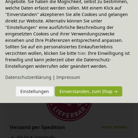
(natur) und Kiefernholz (weiß und bunt lasiert)
Angebote. Sie haben die Möglichkeit, selbst zu bestimmen,
welche Daten erfasst werden sollen. Mit einem Klick auf
gefertigt. Die natürliche Beschaffenheit jedes
"Einverstanden" akzeptieren Sie alle Cookies und gelangen
Möbelstücks wird durch bioola® nature Öl bzw.
direkt zur Website. Alternativ können Sie unter
"Einstellungen" eine ausführliche Beschreibung der
bioola® colour Lasur aus natürlichen Erd- und
eingesetzten Cookies und ihrer Verwendungszwecke
Mineralpigmenten und pflanzlichem Carnaubawachs
einsehen und Ihre Präferenzen entsprechend anpassen.
erhalten und weiter veredelt.
Sollten Sie auf ein personalisiertes Einkaufserlebnis
verzichten wollen, klicken Sie bitte
hier
. Ihre Einwilligung ist
freiwillig und kann jederzeit über die Datenschutz-
Einstellungen widerrufen oder geändert werden.
Daten­schutz­erklärung
|
Impressum
Einstellungen
Einverstanden, zum Shop →
Versand per Spedition
69,95 € innerhalb ...