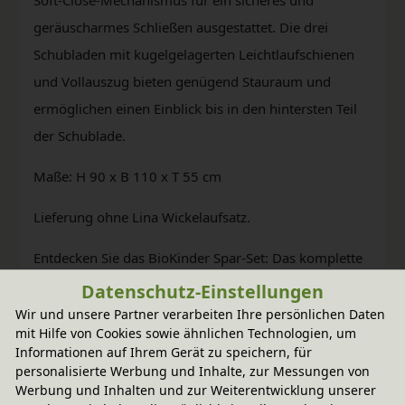
geräuscharmes Schließen ausgestattet. Die drei
Schubladen mit kugelgelagerten Leichtlaufschienen
und Vollauszug bieten genügend Stauraum und
ermöglichen einen Einblick bis in den hintersten Teil
der Schublade.
Maße: H 90 x B 110 x T 55 cm
Lieferung ohne Lina Wickelaufsatz.
Entdecken Sie das BioKinder Spar-Set: Das komplette
Lina Kinderzimmer. Auch erhältlich: Das Spar-Set mit
Datenschutz-Einstellungen
Lina Kommode und Wickelaufsatz.
Wir und unsere Partner verarbeiten Ihre persönlichen Daten
mit Hilfe von Cookies sowie ähnlichen Technologien, um
Massivholz aus nachhaltiger Forstwirtschaft.
Informationen auf Ihrem Gerät zu speichern, für
personalisierte Werbung und Inhalte, zur Messungen von
BioKinder Möbel werden aus massivem Erlenholz
Werbung und Inhalten und zur Weiterentwicklung unserer