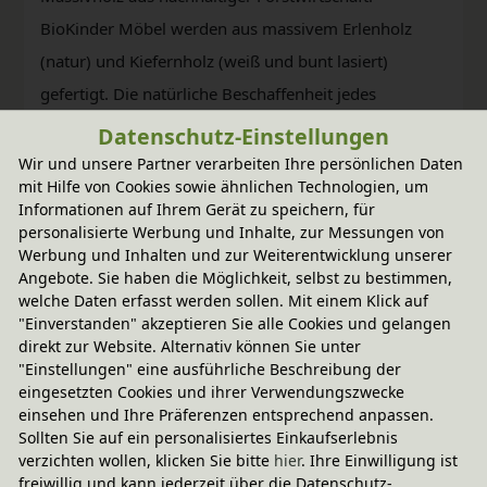
BioKinder Möbel werden aus massivem Erlenholz
(natur) und Kiefernholz (weiß und bunt lasiert)
gefertigt. Die natürliche Beschaffenheit jedes
Möbelstücks wird durch bioola® nature Öl bzw.
Datenschutz-Einstellungen
bioola® colour Lasur aus natürlichen Erd- und
Wir und unsere Partner verarbeiten Ihre persönlichen Daten
mit Hilfe von Cookies sowie ähnlichen Technologien, um
Mineralpigmenten und pflanzlichem Carnaubawachs
Informationen auf Ihrem Gerät zu speichern, für
erhalten und weiter veredelt.
personalisierte Werbung und Inhalte, zur Messungen von
Werbung und Inhalten und zur Weiterentwicklung unserer
Angebote. Sie haben die Möglichkeit, selbst zu bestimmen,
welche Daten erfasst werden sollen. Mit einem Klick auf
"Einverstanden" akzeptieren Sie alle Cookies und gelangen
direkt zur Website. Alternativ können Sie unter
"Einstellungen" eine ausführliche Beschreibung der
eingesetzten Cookies und ihrer Verwendungszwecke
einsehen und Ihre Präferenzen entsprechend anpassen.
Sollten Sie auf ein personalisiertes Einkaufserlebnis
verzichten wollen, klicken Sie bitte
hier
. Ihre Einwilligung ist
freiwillig und kann jederzeit über die Datenschutz-