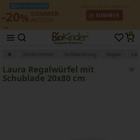
Nur für kurze Zeit!
-20
SOMMER
%
SOMMER
AKTION
0
Kinderzimmer
Aufbewahrung
Regale
Lau
Laura Regalwürfel mit
Schublade 20x80 cm