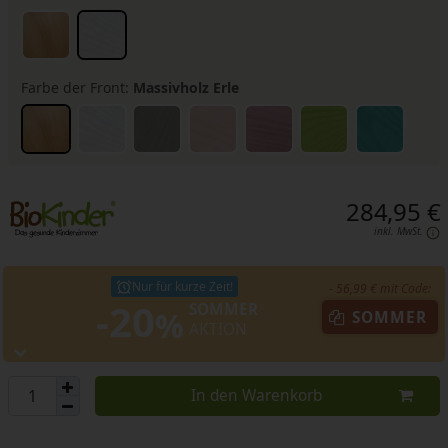
Farbe der Front:
Massivholz Erle
284,95 €
inkl. MwSt.
Nur für kurze Zeit!
- 56,99 € mit Code:
-20
SOMMER
%
SOMMER
AKTION
In den Warenkorb