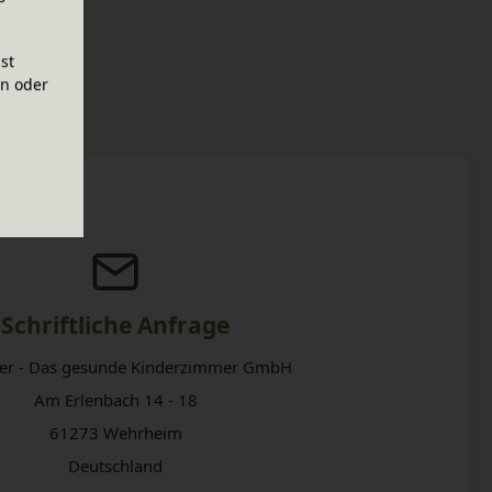
ist
en oder
Schriftliche Anfrage
er - Das gesunde Kinderzimmer GmbH
Am Erlenbach 14 - 18
61273 Wehrheim
Deutschland