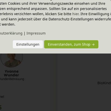
zten Cookies und ihrer Verwendungszwecke einsehen und Ihre
zen entsprechend anpassen. Sollten Sie auf ein personalisiertes
erlebnis verzichten wollen, klicken Sie bitte
hier
. Ihre Einwilligung 
Jetzt anfragen
ig und kann jederzeit über die Datenschutz-Einstellungen widerruf
t werden.
hutz­erklärung
|
Impressum
Einstellungen
Einverstanden, zum Shop →
Yvonne
Wunder
Kundenbetreuung
BioKind
ne!
5