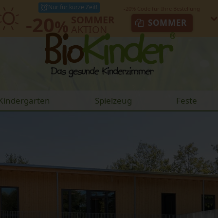
Nur für kurze Zeit!
-20
SOMMER
%
SOMMER
AKTION
Kindergarten
Spielzeug
Feste