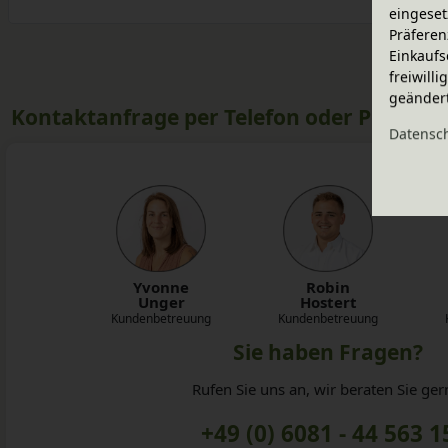
eingeset
Präferen
Einkaufs
freiwill
geänder
Kontaktanfrage per Telefon oder Post
Daten­sc
Robin
Yvonne
Hostert
Unger
Kundenbetreuung
Kundenbetreuung
Sie haben Fragen?
Rufen Sie uns an, wir beraten Sie ger
+49 (0) 6081 - 44 563 1