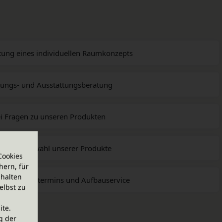
tung eines individuellen Raumkonzepts
tungs- und Ausstattungsberatung
ei Fragen zu unseren Produkten
g zur Auswahl unserer Produkte
Cookies
hern, für
halten
 des Liefertermins und Aufbauservice
elbst zu
ite.
g der