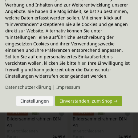
Werbung und Inhalten und zur Weiterentwicklung unserer
Wichtelwerkstatt 
Wichtelwerkstatt 
Angebote. Sie haben die Möglichkeit, selbst zu bestimmen,
In verschiedenen
In verschiedenen
Farben
Farben
11,95 €
11,95 €
welche Daten erfasst werden sollen. Mit einem Klick auf
"Einverstanden" akzeptieren Sie alle Cookies und gelangen
direkt zur Website. Alternativ können Sie unter
-20% Code
-20% Code
"Einstellungen" eine ausführliche Beschreibung der
Filzschnur aus Schurwolle, 
Bildersammelrahmen DIN 
eingesetzten Cookies und ihrer Verwendungszwecke
Wichtelwerkstatt 
A4
einsehen und Ihre Präferenzen entsprechend anpassen.
In verschiedenen
In verschiedenen
Sollten Sie auf ein personalisiertes Einkaufserlebnis
Farben
Farben
11,95 €
24,95 €
verzichten wollen, klicken Sie bitte
hier
. Ihre Einwilligung ist
freiwillig und kann jederzeit über die Datenschutz-
-20% Code
-20% Code
Einstellungen widerrufen oder geändert werden.
Bildersammelrahmen DIN 
28er Set bunte 
A4
Magnetpunkte
Daten­schutz­erklärung
|
Impressum
In verschiedenen
5,95 €
Farben
24,95 €
Einstellungen
Einverstanden, zum Shop →
-20% Code
-20% Code
Bildersammelrahmen DIN 
Bildersammelrahmen DIN 
A4
A4
In verschiedenen
In verschiedenen
Farben
Farben
24,95 €
24,95 €