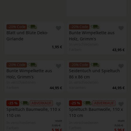
-20% Code
-20% Code
Blatt und Blüte Deko-
Bunte Wimpelkette aus 
Girlande
Holz, Grimm's
In verschiedenen
1,95 €
Farben
43,95 €
-20% Code
-20% Code
Bunte Wimpelkette aus 
Seidentuch und Spieltuch 
Holz, Grimm's
86 x 86 cm
In verschiedenen
In verschiedenen
Farben
Varianten
44,95 €
44,95 €
-25 %
ABVERKAUF
-25 %
ABVERKAUF
Spieltuch Baumwolle, 110 x 
Spieltuch Baumwolle, 110 x 
110 cm
110 cm
statt
statt
In verschiedenen
In verschiedenen
7,95 €
7,95 €
Farben
Farben
5,96 €
5,96 €