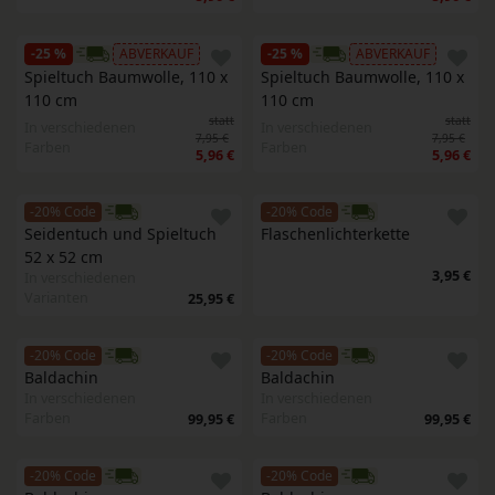
-25 %
ABVERKAUF
-25 %
ABVERKAUF
Spieltuch Baumwolle, 110 x 
Spieltuch Baumwolle, 110 x 
110 cm
110 cm
statt
statt
In verschiedenen
In verschiedenen
7,95 €
7,95 €
Farben
Farben
5,96 €
5,96 €
-20% Code
-20% Code
Seidentuch und Spieltuch 
Flaschenlichterkette
52 x 52 cm
3,95 €
In verschiedenen
Varianten
25,95 €
-20% Code
-20% Code
Baldachin
Baldachin
In verschiedenen
In verschiedenen
Farben
Farben
99,95 €
99,95 €
-20% Code
-20% Code