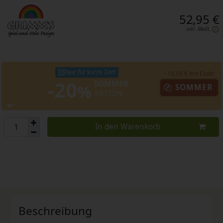
52,95 €
inkl. MwSt.
Nur für kurze Zeit!
- 10,59 € mit Code:
-20
SOMMER
%
SOMMER
AKTION
In den Warenkorb
Beschreibung