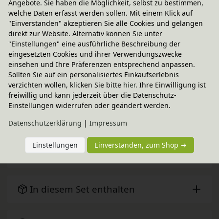
Angebote. Sie haben die Möglichkeit, selbst zu bestimmen,
welche Daten erfasst werden sollen. Mit einem Klick auf
Fairer Paketversand
"Einverstanden" akzeptieren Sie alle Cookies und gelangen
5,95 € innerhalb ...
direkt zur Website. Alternativ können Sie unter
"Einstellungen" eine ausführliche Beschreibung der
Sofort lieferbar
- Versand heute!
eingesetzten Cookies und ihrer Verwendungszwecke
CO
-neutraler Paketversand
einsehen und Ihre Präferenzen entsprechend anpassen.
2
Sollten Sie auf ein personalisiertes Einkaufserlebnis
weitere Informationen
verzichten wollen, klicken Sie bitte
hier
. Ihre Einwilligung ist
freiwillig und kann jederzeit über die Datenschutz-
Einstellungen widerrufen oder geändert werden.
Technische Daten
Daten­schutz­erklärung
|
Impressum
Einstellungen
Einverstanden, zum Shop →
Grimms Spiel und Holz Design
In diesem Set enthalten