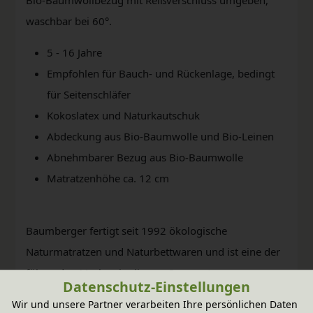
waschbar bei 60°.
5 - 16 Jahre
Empfohlen für Bauch- und Rückenlage, bedingt
für Seitenschläfer
Kokoslatex und Naturkautschuk
Abdeckung aus Bio-Baumwolle und Bio-Leinen
Abnehmbarer Bezug aus Bio-Baumwolle
Matratzenhöhe ca. 12 cm
Baumberger fertigt seit 1992 ökologische
Naturmatratzen und Naturbettwaren und ist eine der
führenden Marken in diesem Segment.
Datenschutz-Einstellungen
Wir und unsere Partner verarbeiten Ihre persönlichen Daten