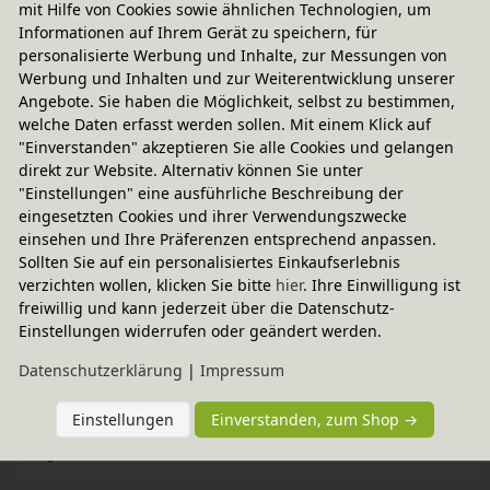
mit Hilfe von Cookies sowie ähnlichen Technologien, um
Informationen auf Ihrem Gerät zu speichern, für
personalisierte Werbung und Inhalte, zur Messungen von
Werbung und Inhalten und zur Weiterentwicklung unserer
Angebote. Sie haben die Möglichkeit, selbst zu bestimmen,
welche Daten erfasst werden sollen. Mit einem Klick auf
"Einverstanden" akzeptieren Sie alle Cookies und gelangen
direkt zur Website. Alternativ können Sie unter
"Einstellungen" eine ausführliche Beschreibung der
eingesetzten Cookies und ihrer Verwendungszwecke
Versand per Spedition
einsehen und Ihre Präferenzen entsprechend anpassen.
69,95 € innerhalb ...
Sollten Sie auf ein personalisiertes Einkaufserlebnis
verzichten wollen, klicken Sie bitte
hier
. Ihre Einwilligung ist
Lieferbar in 2 - 4 Wochen
freiwillig und kann jederzeit über die Datenschutz-
Lieferung mit 2-Mann-Spedition bis ins Zimmer
Einstellungen widerrufen oder geändert werden.
weitere Informationen
Daten­schutz­erklärung
|
Impressum
Einstellungen
Einverstanden, zum Shop →
Technische Daten