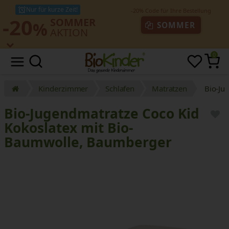
Nur für kurze Zeit!
-20
SOMMER
%
SOMMER
AKTION
0
Kinderzimmer
Schlafen
Matratzen
Bio-Ju
Bio-Jugendmatratze Coco Kid
Kokoslatex mit Bio-
Baumwolle, Baumberger