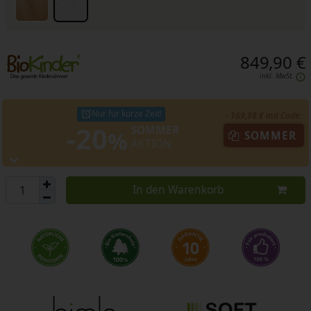
849,90 €
inkl. MwSt.
Nur für kurze Zeit!
- 169,98 € mit Code:
-20
SOMMER
%
SOMMER
AKTION
In den Warenkorb