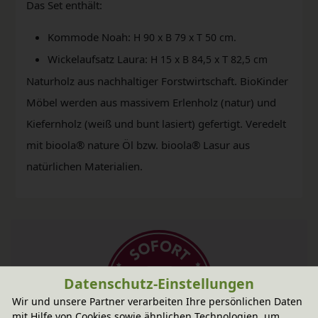
Das Set enthält:
Kommode Noah:
H 90 x B 79 x T 50 cm.
Wickelaufsatz Laura:
T
H 15 x B 84,5 x
82,5 cm
Naturholz aus nachhaltiger Forstwirtschaft. BioKinder
Möbel werden aus massivem Erlenholz (natur) und
Kiefernholz (weiß und bunt lasiert) gefertigt. Veredelt
mit bioola® nature Öl bzw. bioola® Lasur aus
natürlichen Materialien.
Datenschutz-Einstellungen
Wir und unsere Partner verarbeiten Ihre persönlichen Daten
mit Hilfe von Cookies sowie ähnlichen Technologien, um