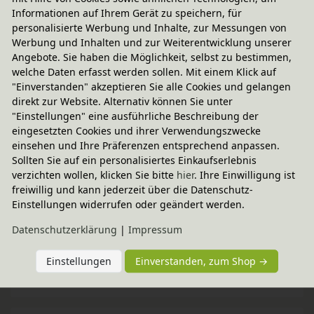
Informationen auf Ihrem Gerät zu speichern, für
personalisierte Werbung und Inhalte, zur Messungen von
Versand per Spedition
Werbung und Inhalten und zur Weiterentwicklung unserer
49,95 € innerhalb ...
Angebote. Sie haben die Möglichkeit, selbst zu bestimmen,
welche Daten erfasst werden sollen. Mit einem Klick auf
Sofort lieferbar
"Einverstanden" akzeptieren Sie alle Cookies und gelangen
Lieferung mit 2-Mann-Spedition bis ins Zimmer
direkt zur Website. Alternativ können Sie unter
"Einstellungen" eine ausführliche Beschreibung der
weitere Informationen
eingesetzten Cookies und ihrer Verwendungszwecke
einsehen und Ihre Präferenzen entsprechend anpassen.
Sollten Sie auf ein personalisiertes Einkaufserlebnis
verzichten wollen, klicken Sie bitte
hier
. Ihre Einwilligung ist
Technische Daten
freiwillig und kann jederzeit über die Datenschutz-
Einstellungen widerrufen oder geändert werden.
BioKinder - Das gesunde Kinderzimmer
Daten­schutz­erklärung
|
Impressum
Einstellungen
Einverstanden, zum Shop →
Zubehör