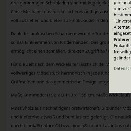
personal
drei geräumigen Schubladen sind mit kugelgelagerten Leich
und zur 
Close-Mechanismus für ein sicheres und geräuscharmes Schl
bestimme
voll ausziehen und bieten so Einblicke bis in den hintersten
"Einvers
Alternat
eingeset
Dank der praktischen Scharniere wird die Tür des Schrankf
Präferen
so das Einklemmen von Kinderhänden. Das große offenen Fa
Einkaufs
ermöglicht einen schnellen, direkten Zugriff auf Windeln 
freiwill
geänder
Für die Zeit nach dem Wickelalter lässt sich der Wickelaufs
Daten­sc
vollwertiges Möbelstück harmonisch in jede Kinderzimmere
Griffmulden und das geometrische Design sorgen dabei für
Maße Kommode: H 90 x B 110 x T 55 cm. Maße Wickelaufsat
Massivholz aus nachhaltiger Forstwirtschaft. BioKinder Mö
und Kiefernholz (weiß und bunt lasiert) gefertigt. Die natü
durch bioola® nature Öl bzw. bioola® colour Lasur aus na