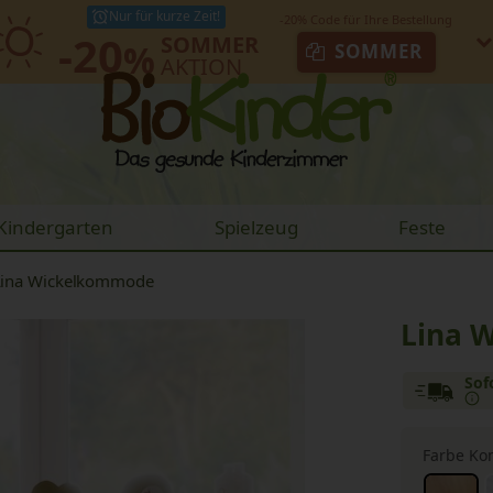
Nur für kurze Zeit!
-20
SOMMER
%
SOMMER
AKTION
Kindergarten
Spielzeug
Feste
Lina Wickelkommode
Lina 
Sof
Farbe K