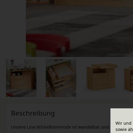
Beschreibung
Wir und 
Unsere Lina Wickelkommode ist wandelbar und bietet viel Pl
sowie äh