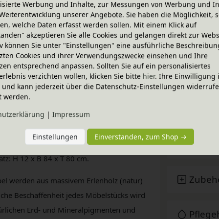
isierte Werbung und Inhalte, zur Messungen von Werbung und In
tlaufschienen mit Selbsteinzug und Soft-
Weiterentwicklung unserer Angebote. Sie haben die Möglichkeit, s
ießen ausgestattet. Zudem lassen sie sich
n, welche Daten erfasst werden sollen. Mit einem Klick auf
 Bereich der Schublade.
tanden" akzeptieren Sie alle Cookies und gelangen direkt zur Webs
iv können Sie unter "Einstellungen" eine ausführliche Beschreibun
zten Cookies und ihrer Verwendungszwecke einsehen und Ihre
achs beim Schließen gedämpft und verhindert
zen entsprechend anpassen. Sollten Sie auf ein personalisiertes
ch direkt unterhalb der Wickelfläche
Lina Wicke
erlebnis verzichten wollen, klicken Sie bitte
hier
. Ihre Einwilligung 
Beiträg
und weitere Gegenstände.
ig und kann jederzeit über die Datenschutz-Einstellungen widerruf
t werden.
atz einfach abnehmen und Lina fügt sich als
Techni
hutz­erklärung
|
Impressum
inrichtung ein. Die formschönen gefrästen
 einen zeitlosen Charme.
Einstellungen
Einverstanden, zum Shop →
BioKin
z: H 12 x B 84 x T 80 cm.
Zubeh
bel werden aus massivem Erlenholz (natur)
rliche Beschaffenheit jedes Möbelstücks wird
türlichen Erd- und Mineralpigmenten und
Pfleg