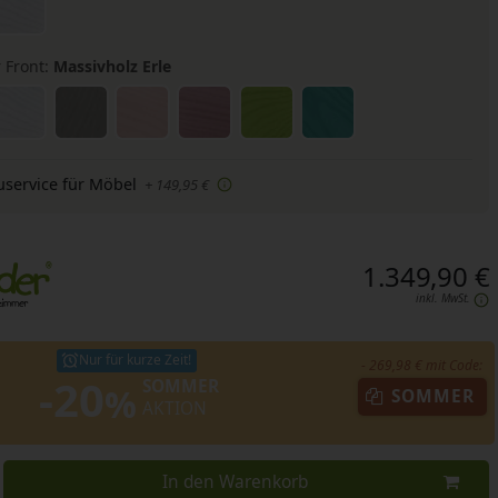
 Front:
Massivholz Erle
uservice für Möbel
+ 149,95 €
1.349,90 €
inkl. MwSt.
Nur für kurze Zeit!
- 269,98 € mit Code:
-20
SOMMER
%
SOMMER
AKTION
In den Warenkorb