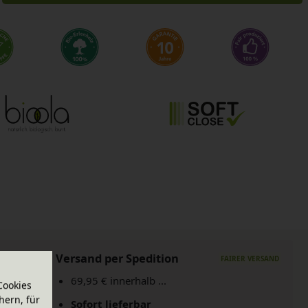
Versand per Spedition
69,95 € innerhalb ...
Cookies
hern, für
Sofort lieferbar