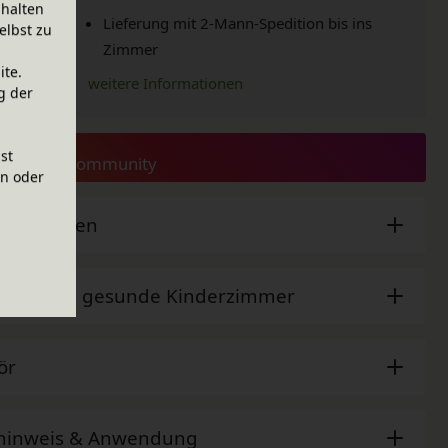
halten
Lieferung mit 2-Mann-Spedition bis ins
elbst zu
Zimmer
ite.
weitere Informationen
g der
lkommode
ist
e aus der Community
en oder
sche Daten
der - Das gesunde Kinderzimmer
ör
ehinweis & Anwendung