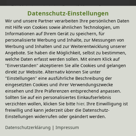
Die Matratze misst eine Gesamthöhe von 9 cm.
Datenschutz-Einstellungen
Die Ummantelung der hochwertigen Matratze ist
Wir und unsere Partner verarbeiten Ihre persönlichen Daten
mit Hilfe von Cookies sowie ähnlichen Technologien, um
wählbar mit Schafschurwolle aus kontrolliert
Informationen auf Ihrem Gerät zu speichern, für
biologischer Tierhaltung oder Baumwolle aus
personalisierte Werbung und Inhalte, zur Messungen von
Werbung und Inhalten und zur Weiterentwicklung unserer
kontrolliert biologischem Anbau.
Angebote. Sie haben die Möglichkeit, selbst zu bestimmen,
Schafschurwolle
wärmt im Winter und kühlt im
welche Daten erfasst werden sollen. Mit einem Klick auf
"Einverstanden" akzeptieren Sie alle Cookies und gelangen
Sommer. Schafwolle wirkt außerdem klimatisierend
direkt zur Website. Alternativ können Sie unter
und hat natürliche antibakterielle Eigenschaften.
"Einstellungen" eine ausführliche Beschreibung der
Baumwolle
aus kontrolliert biologischem Anbau
eingesetzten Cookies und ihrer Verwendungszwecke
einsehen und Ihre Präferenzen entsprechend anpassen.
hingegen ist besonders gut für Allergiker geeignet.
Sollten Sie auf ein personalisiertes Einkaufserlebnis
Außerdem ist Baumwolle feuchtigkeitsausgleichend,
verzichten wollen, klicken Sie bitte
hier
. Ihre Einwilligung ist
freiwillig und kann jederzeit über die Datenschutz-
atmungsaktiv und hautfreundlich. Diese Variante der
Einstellungen widerrufen oder geändert werden.
Matratze ist vegan und enthält keine tierischen
Daten­schutz­erklärung
|
Impressum
Bestandteile.