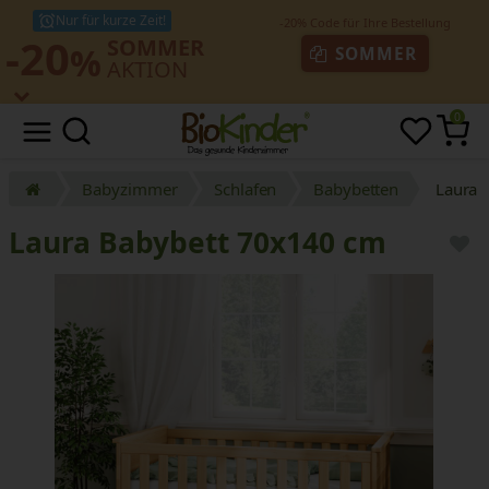
Nur für kurze Zeit!
-20
SOMMER
%
SOMMER
AKTION
0
Babyzimmer
Schlafen
Babybetten
Laura 
Laura Babybett 70x140 cm