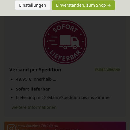
Einstellungen
Einverstanden, zum Shop →
Versand per Spedition
49,95 € innerhalb ...
Sofort lieferbar
Lieferung mit 2-Mann-Spedition bis ins Zimmer
weitere Informationen
Laura Babybett 70x140 cm