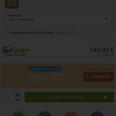
MATRATZE
Aufbauservice für Möbel
+ 89,95 €
549,95 €
inkl. MwSt.
Nur für kurze Zeit!
- 109,99 € mit Code:
-20
SOMMER
%
SOMMER
AKTION
In den Warenkorb