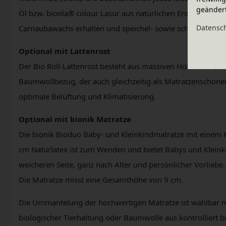
geänder
Öl bzw. bioola® colour Lasur aus natürlichen Erd- und Mi
Daten­sc
Carnaubawachs erhalten und speichel- sowie schweißecht na
Optional mit Lattenrost
Der Bio Roll-Lattenrost besteht aus massiven Holzleisten, 
Baumwollbezug, der auch gleichzeitig als Matratzenschoner
optimale Belüftung und Klimatisierung.
Optional mit bionik Matratze
Die bionik Bioduo Baby- und Kleinkindmatratze mit einem K
cm Naturlatex ist zum Wenden und bietet Babys und Kleinki
weicheren Seite, ganz nach Alter und persönlicher Vorliebe
Die Matratze misst eine Gesamthöhe von 9 cm.
Die Ummantelung der hochwertigen Matratze ist wählbar mi
biologischer Tierhaltung oder Baumwolle aus kontrolliert 