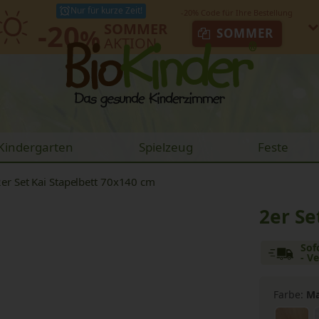
Nur für kurze Zeit!
-20
SOMMER
%
SOMMER
AKTION
Kindergarten
Spielzeug
Feste
2er Set Kai Stapelbett 70x140 cm
2er Se
Sof
- V
Farbe:
Ma