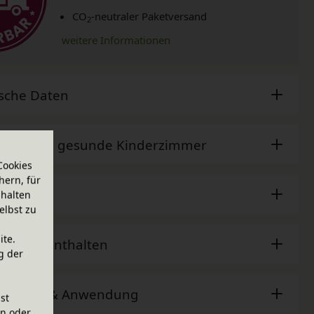
CO
-neutraler Paketversand
2
weitere Informationen
sche Daten
der - Das gesunde Kinderzimmer
Cookies
hern, für
ör
halten
elbst zu
ite.
sem Set enthalten
g der
ehinweis & Anwendung
ist
en oder