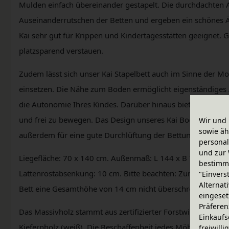
Mulden einfach übereinander gestapelt. Die durchdachten
Auseinanderrutschen der Betten und ergeben ein schönes Äu
Kai sehr gut für Krippen und Kindertagesstätten geeignet. G
platzsparend verstauen.
Zudem lässt sich unser Kai Stapelbett auch im Sinne der Mo
einsetzen. Die Nähe zum Boden ermöglicht eigenständiges
die Autonomie Ihres Kindes. Darüber hinaus bietet ein Bode
und frei zu bewegen. Das Design unseres Kai Bodenbetts 
Wir und 
sowie äh
außerdem für eine gute Durchlüftung der Bettunterseite u
personal
und zur 
Liegefläche: 70 x 140 cm. Außenmaß: L 144 x B 76 x H 36 c
bestimme
Lattenrostabsenkung: 10 cm. Bitte beachten: Zum Stapeln d
"Einvers
Alternat
Bett eine Gesamthöhe von 14 cm nicht überschreiten.
eingeset
Präferen
Das Massivholz stammt aus zertifizierter Forstwirtschaft. Ge
Einkaufs
Kiefernholz (weiß). Die Beschaffenheit jedes Möbelstücks w
freiwill