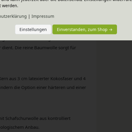
t werden.
neralpigmenten und pflanzlichem
Sie ha
hutz­erklärung
|
Impressum
türlich veredelt.
Einstellungen
Einverstanden, zum Shop →
eingenäht in einen atmungsaktiven
 dient. Die reine Baumwolle sorgt für
ern aus 3 cm latexierter Kokosfaser und 4
ndern die Option einer härteren und einer
.
t Schafschurwolle aus kontrolliert
biologischem Anbau.