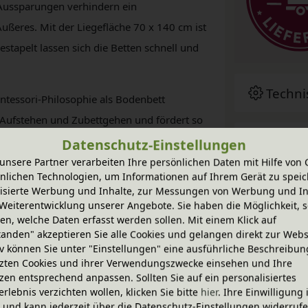
 Aussparungen verhindern ein
ßeres. Mit der Liegefläche 70 x 140 cm ist
estapelt lassen sich die Betten schnell und
Techni
ntessori-Philosophie als Bodenbett
 Aufstehen und Zubettgehen und fördert so
BioKin
nbett die Möglichkeit, sich selbst bestimmt
Datenschutz-Einstellungen
sorgt dank der durchdachten Aussparungen
unsere Partner verarbeiten Ihre persönlichen Daten mit Hilfe von 
nlichen Technologien, um Informationen auf Ihrem Gerät zu speic
nd ein angenehmes Schlafklima.
Zubeh
isierte Werbung und Inhalte, zur Messungen von Werbung und In
Weiterentwicklung unserer Angebote. Sie haben die Möglichkeit, s
m (2 Betten übereinander).
n, welche Daten erfasst werden sollen. Mit einem Klick auf
ürfen Lattenrost und Matratze im unteren
tanden" akzeptieren Sie alle Cookies und gelangen direkt zur Webs
In die
iv können Sie unter "Einstellungen" eine ausführliche Beschreibun
zten Cookies und ihrer Verwendungszwecke einsehen und Ihre
zen entsprechend anpassen. Sollten Sie auf ein personalisiertes
fertigt aus Bio-Erlenholz (natur) und Bio-
Pfleg
erlebnis verzichten wollen, klicken Sie bitte
hier
. Ihre Einwilligung 
ird nur bei BioKinder durch bioola® nature
ig und kann jederzeit über die Datenschutz-Einstellungen widerruf