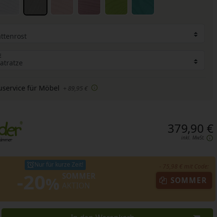
E
uservice für Möbel
+ 89,95 €
379,90 €
inkl. MwSt.
Nur für kurze Zeit!
- 75,98 € mit Code:
-20
SOMMER
%
SOMMER
AKTION